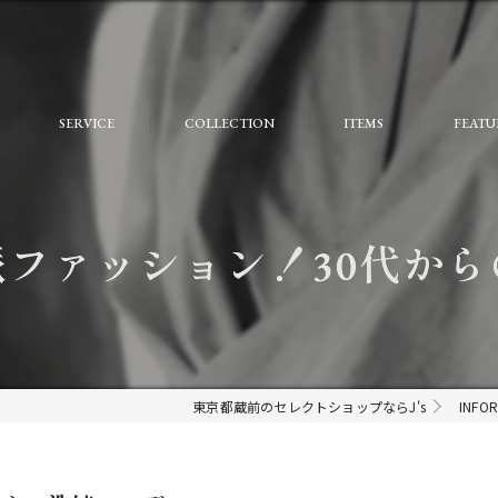
SERVICE
COLLECTION
ITEMS
FEATU
FAQ
おしゃ
大人
ファッション！30代か
個性的
モード
ストリ
東京都蔵前のセレクトショップならJ's
INFO