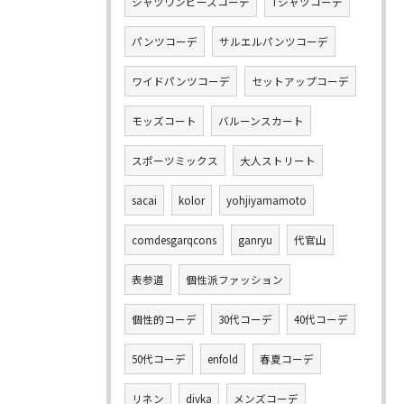
シャツワンピースコーデ
Tシャツコーデ
パンツコーデ
サルエルパンツコーデ
ワイドパンツコーデ
セットアップコーデ
モッズコート
バルーンスカート
スポーツミックス
大人ストリート
sacai
kolor
yohjiyamamoto
comdesgarqcons
ganryu
代官山
表参道
個性派ファッション
個性的コーデ
30代コーデ
40代コーデ
50代コーデ
enfold
春夏コーデ
リネン
divka
メンズコーデ