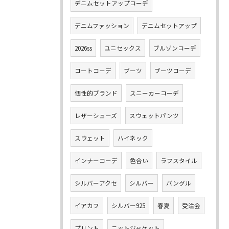
デニムセットアップコーデ
デニムファッション
デニムセットアップ
2026ss
ユニセックス
ブルゾンコーデ
コートコーデ
ブーツ
ブーツコーデ
個性的ブランド
スニーカーコーデ
レザーシューズ
スウェットパンツ
スウェット
ハイネック
インナーコーデ
色合い
ラフスタイル
シルバーアクセ
シルバー
バングル
イアカフ
シルバー925
春夏
受注会
プリント
ニットジャケット