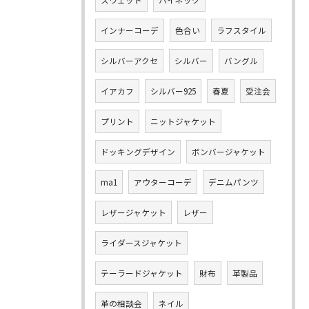
スウェット
ハイネック
インナーコーデ
色合い
ラフスタイル
シルバーアクセ
シルバー
バングル
イアカフ
シルバー925
春夏
受注会
プリント
ニットジャケット
ドッキングデザイン
ボンバージャケット
ma1
アウターコーデ
デニムパンツ
レザージャケット
レザー
ライダースジャケット
テーラードジャケット
財布
革製品
革の相談会
ネイル