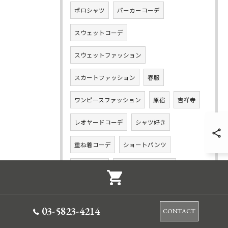
ポロシャツ
パーカーコーデ
スウェットコーデ
スウェットファッション
スカートファッション
春服
ワンピースファッション
原宿
吉祥寺
レオヤードコーデ
シャツ好き
重ね着コーデ
ショートパンツ
ドッキング
ドッキングスカート
バルーンパンツ
ロングスカート
03-5823-4214
CONTACT
テーパードスカート
個性
マニッシュ