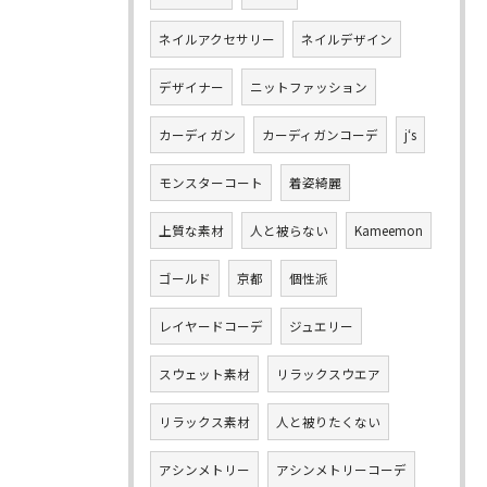
ネイルアクセサリー
ネイルデザイン
デザイナー
ニットファッション
カーディガン
カーディガンコーデ
j‘s
モンスターコート
着姿綺麗
上質な素材
人と被らない
Kameemon
ゴールド
京都
個性派
レイヤードコーデ
ジュエリー
スウェット素材
リラックスウエア
リラックス素材
人と被りたくない
アシンメトリー
アシンメトリーコーデ