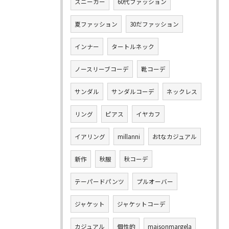
スニーカー
60代ファッション
夏ファッション
30だファッション
インナー
タートルネック
ノースリーブコーデ
靴コーデ
サンダル
サンダルコーデ
ネックレス
リング
ピアス
イヤカフ
イアリング
millanni
おtなカジュアル
新作
秋服
秋コーデ
テーパードパンツ
プルオーバー
ジャケット
ジャケットコーデ
カジュアル
個性的
maisonmargela