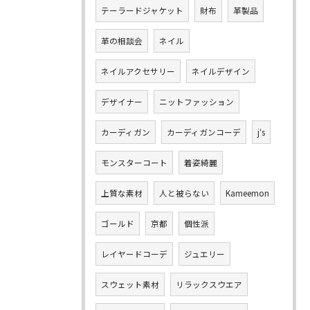
テーラードジャケット
財布
革製品
革の相談会
ネイル
ネイルアクセサリー
ネイルデザイン
デザイナー
ニットファッション
カーディガン
カーディガンコーデ
j‘s
モンスターコート
着姿綺麗
上質な素材
人と被らない
Kameemon
ゴールド
京都
個性派
レイヤードコーデ
ジュエリー
スウェット素材
リラックスウエア