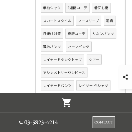
半袖シャツ
1週間コーデ
着回し術
スカートスタイル
ノースリーブ
羽織
日焼け対策
夏服コーデ
リネンパンツ
薄地パンツ
ハーフパンツ
レイヤードタンクトップ
シアー
アシンメトリーワンピース
レイヤードパンツ
レイヤードtシャツ
シアーシャツ
ボトムス
シアーブルゾン
ワンドパンツコーデ
03-5823-4214
CONTACT
ワイドショートパンツ