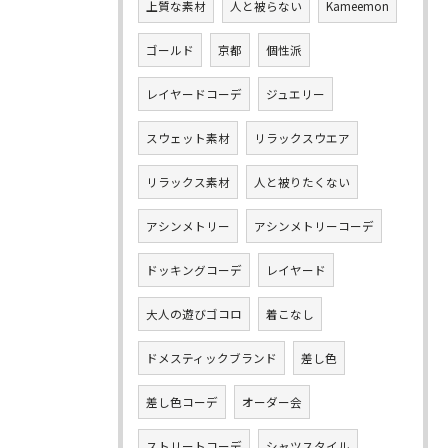
上質な素材
人と被らない
Kameemon
ゴールド
京都
個性派
レイヤードコーデ
ジュエリー
スウェット素材
リラックスウエア
リラックス素材
人と被りたくない
アシンメトリー
アシンメトリーコーデ
ドッキングコーデ
レイヤード
大人の遊びゴコロ
着こなし
ドメスティックブランド
差し色
差し色コーデ
オーダー会
ストリートコーデ
シャツスタイル