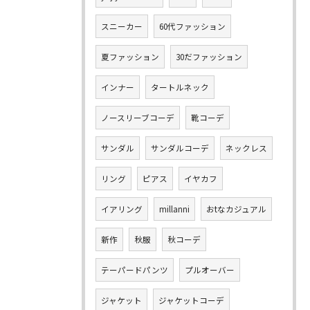
スニーカー
60代ファッション
夏ファッション
30だファッション
インナー
タートルネック
ノースリーブコーデ
靴コーデ
サンダル
サンダルコーデ
ネックレス
リング
ピアス
イヤカフ
イアリング
millanni
おtなカジュアル
新作
秋服
秋コーデ
テーパードパンツ
プルオーバー
ジャケット
ジャケットコーデ