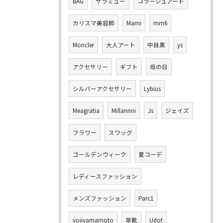
BAG
サラミュー
コラージュアート
カリスマ美容師
Marni
mm6
Moncler
大人アート
中目黒
ys
アクセサリー
ギフト
母の日
シルバーアクセサリー
Lybius
Meagratia
Millannni
Js
ジェイズ
フラワー
スワッグ
ゴールデンウィーク
夏コーデ
レディースファッション
メンズファッション
Parc1
yojiyamamoto
革靴
Udot