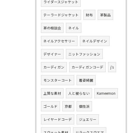
ライダースジャケット
テーラードジャケット
財布
革製品
革の相談会
ネイル
ネイルアクセサリー
ネイルデザイン
デザイナー
ニットファッション
カーディガン
カーディガンコーデ
j‘s
モンスターコート
着姿綺麗
上質な素材
人と被らない
Kameemon
ゴールド
京都
個性派
レイヤードコーデ
ジュエリー
スウェット素材
リラックスウエア