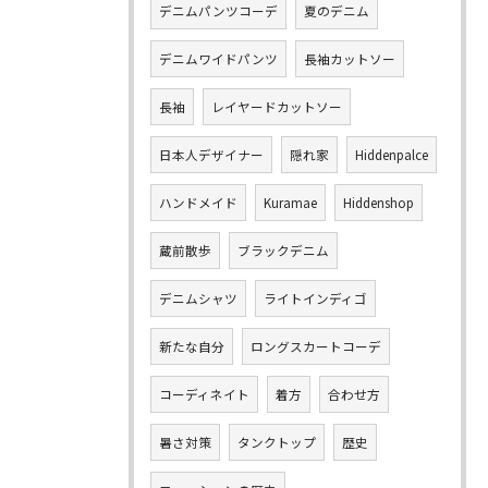
デニムパンツコーデ
夏のデニム
デニムワイドパンツ
長袖カットソー
長袖
レイヤードカットソー
日本人デザイナー
隠れ家
Hiddenpalce
ハンドメイド
Kuramae
Hiddenshop
蔵前散歩
ブラックデニム
デニムシャツ
ライトインディゴ
新たな自分
ロングスカートコーデ
コーディネイト
着方
合わせ方
暑さ対策
タンクトップ
歴史