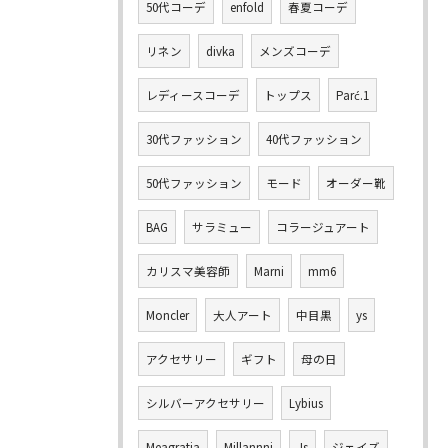
50代コーデ
enfold
春夏コーデ
リネン
divka
メンズコーデ
レディースコーデ
トップス
Parć.1
30代ファッション
40代ファッション
50代ファッション
モード
オーダー靴
BAG
サラミュー
コラージュアート
カリスマ美容師
Marni
mm6
Moncler
大人アート
中目黒
ys
アクセサリー
ギフト
母の日
シルバーアクセサリー
Lybius
Meagratia
Millannni
Js
ジェイズ