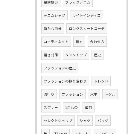
蔵前散歩
ブラックデニム
デニムシャツ
ライトインディゴ
新たな自分
ロングスカートコーデ
コーディネイト
着方
合わせ方
暑さ対策
タンクトップ
歴史
ファッションの歴史
ファッションの移り変わり
トレンド
流行り
ファッション
水牛
トグル
スプレー
1点もの
蔵前
セレクトショップ
シャツ
バッグ
靴
Tシャツ
スカート
ワンピース