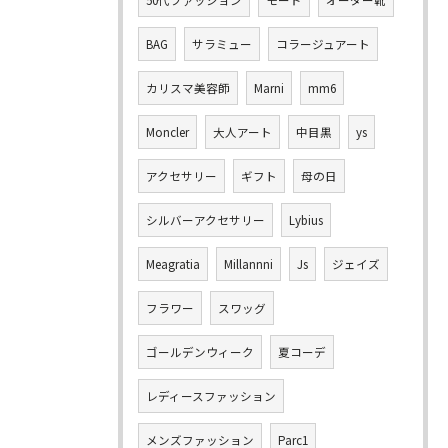
50代ファッション
モード
オーダー靴
BAG
サラミュー
コラージュアート
カリスマ美容師
Marni
mm6
Moncler
大人アート
中目黒
ys
アクセサリー
ギフト
母の日
シルバーアクセサリー
Lybius
Meagratia
Millannni
Js
ジェイズ
フラワー
スワッグ
ゴールデンウィーク
夏コーデ
レディースファッション
メンズファッション
Parc1