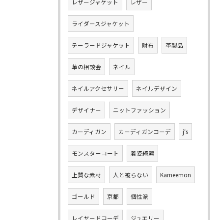
レザージャケット
レザー
ライダースジャケット
テーラードジャケット
財布
革製品
革の相談会
ネイル
ネイルアクセサリー
ネイルデザイン
デザイナー
ニットファッション
カーディガン
カーディガンコーデ
j‘s
モンスターコート
着姿綺麗
上質な素材
人と被らない
Kameemon
ゴールド
京都
個性派
レイヤードコーデ
ジュエリー