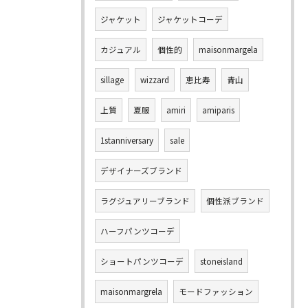
ジャケット
ジャケットコーデ
カジュアル
個性的
maisonmargela
sillage
wizzard
恵比寿
青山
上質
夏服
amiri
amiparis
1stanniversary
sale
デザイナーズブランド
ラグジュアリーブランド
個性派ブランド
ハーフパンツコーデ
ショートパンツコーデ
stoneisland
maisonmargrela
モードファッション