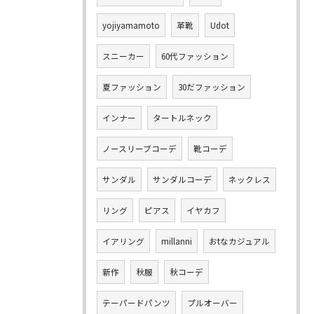
yojiyamamoto
革靴
Udot
スニーカー
60代ファッション
夏ファッション
30だファッション
インナー
タートルネック
ノースリーブコーデ
靴コーデ
サンダル
サンダルコーデ
ネックレス
リング
ピアス
イヤカフ
イアリング
millanni
おtなカジュアル
新作
秋服
秋コーデ
テーパードパンツ
プルオーバー