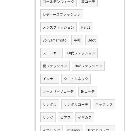
ゴールデンウィーク
夏コーデ
レディースファッション
メンズファッション
Parc1
yojiyamamoto
革靴
Udot
スニーカー
60代ファッション
夏ファッション
30だファッション
インナー
タートルネック
ノースリーブコーデ
靴コーデ
サンダル
サンダルコーデ
ネックレス
リング
ピアス
イヤカフ
イアリング
millanni
おtなカジュアル