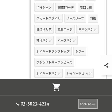
半袖シャツ
1週間コーデ
着回し術
スカートスタイル
ノースリーブ
羽織
日焼け対策
夏服コーデ
リネンパンツ
薄地パンツ
ハーフパンツ
レイヤードタンクトップ
シアー
アシンメトリーワンピース
レイヤードパンツ
レイヤードtシャツ
シアーシャツ
ボトムス
シアーブルゾン
ワンドパンツコーデ
03-5823-4214
CONTACT
ワイドショートパンツ