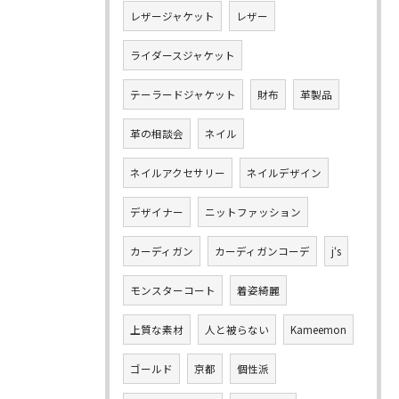
レザージャケット
レザー
ライダースジャケット
テーラードジャケット
財布
革製品
革の相談会
ネイル
ネイルアクセサリー
ネイルデザイン
デザイナー
ニットファッション
カーディガン
カーディガンコーデ
j‘s
モンスターコート
着姿綺麗
上質な素材
人と被らない
Kameemon
ゴールド
京都
個性派