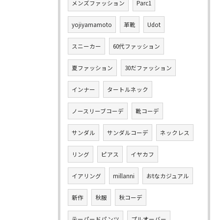
メンズファッション
Parc1
yojiyamamoto
革靴
Udot
スニーカー
60代ファッション
夏ファッション
30だファッション
インナー
タートルネック
ノースリーブコーデ
靴コーデ
サンダル
サンダルコーデ
ネックレス
リング
ピアス
イヤカフ
イアリング
millanni
おtなカジュアル
新作
秋服
秋コーデ
テーパードパンツ
プルオーバー