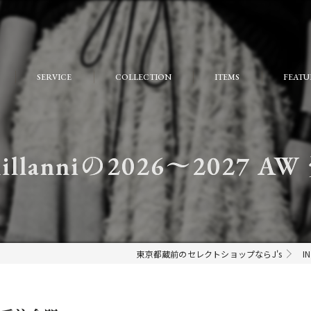
SERVICE
COLLECTION
ITEMS
FEATU
FAQ
おしゃ
大人
lanniの2026〜2027 AW
個性的
モード
ストリ
東京都蔵前のセレクトショップならJ's
I