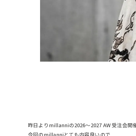
昨日よりmillanniの2026〜2027 AW 受注
今回のmillanniとても内容良いので