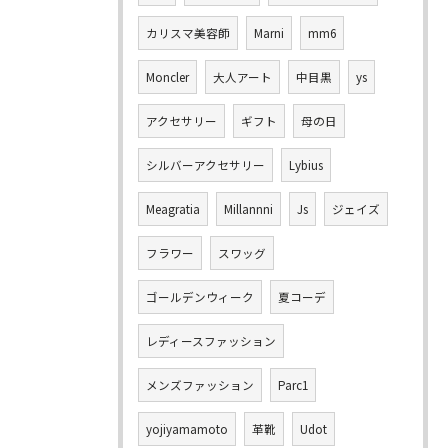
カリスマ美容師
Marni
mm6
Moncler
大人アート
中目黒
ys
アクセサリー
ギフト
母の日
シルバーアクセサリー
Lybius
Meagratia
Millannni
Js
ジェイズ
フラワー
スワッグ
ゴールデンウィーク
夏コーデ
レディースファッション
メンズファッション
Parc1
yojiyamamoto
革靴
Udot