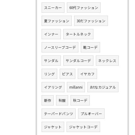
スニーカー
60代ファッション
夏ファッション
30だファッション
インナー
タートルネック
ノースリーブコーデ
靴コーデ
サンダル
サンダルコーデ
ネックレス
リング
ピアス
イヤカフ
イアリング
millanni
おtなカジュアル
新作
秋服
秋コーデ
テーパードパンツ
プルオーバー
ジャケット
ジャケットコーデ