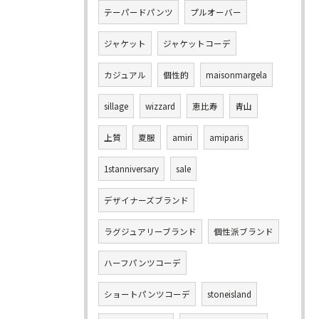
テーパードパンツ
プルオーバー
ジャケット
ジャケットコーデ
カジュアル
個性的
maisonmargela
sillage
wizzard
恵比寿
青山
上質
夏服
amiri
amiparis
1stanniversary
sale
デザイナーズブランド
ラグジュアリーブランド
個性派ブランド
ハーフパンツコーデ
ショートパンツコーデ
stoneisland