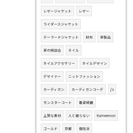
レザージャケット
レザー
ライダースジャケット
テーラードジャケット
財布
革製品
革の相談会
ネイル
ネイルアクセサリー
ネイルデザイン
デザイナー
ニットファッション
カーディガン
カーディガンコーデ
j‘s
モンスターコート
着姿綺麗
上質な素材
人と被らない
Kameemon
ゴールド
京都
個性派