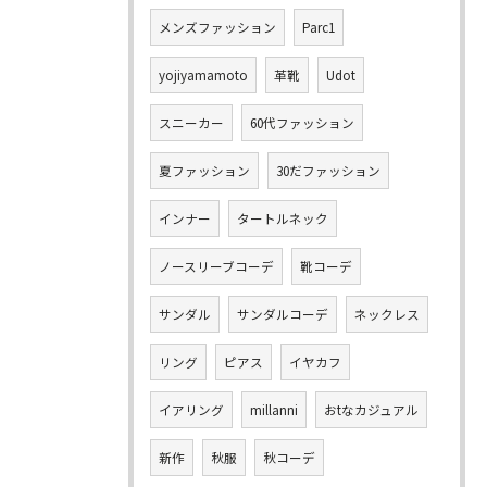
メンズファッション
Parc1
yojiyamamoto
革靴
Udot
スニーカー
60代ファッション
夏ファッション
30だファッション
インナー
タートルネック
ノースリーブコーデ
靴コーデ
サンダル
サンダルコーデ
ネックレス
リング
ピアス
イヤカフ
イアリング
millanni
おtなカジュアル
新作
秋服
秋コーデ