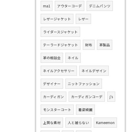
ma1
アウターコーデ
デニムパンツ
レザージャケット
レザー
ライダースジャケット
テーラードジャケット
財布
革製品
革の相談会
ネイル
ネイルアクセサリー
ネイルデザイン
デザイナー
ニットファッション
カーディガン
カーディガンコーデ
j‘s
モンスターコート
着姿綺麗
上質な素材
人と被らない
Kameemon