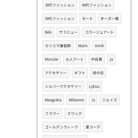
30代ファッション
40代ファッション
50代ファッション
モード
オーダー靴
BAG
サラミュー
コラージュアート
カリスマ美容師
Marni
mm6
Moncler
大人アート
中目黒
ys
アクセサリー
ギフト
母の日
シルバーアクセサリー
Lybius
Meagratia
Millannni
Js
ジェイズ
フラワー
スワッグ
ゴールデンウィーク
夏コーデ