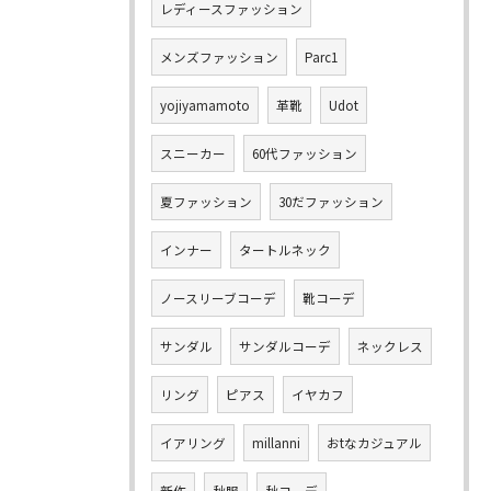
レディースファッション
メンズファッション
Parc1
yojiyamamoto
革靴
Udot
スニーカー
60代ファッション
夏ファッション
30だファッション
インナー
タートルネック
ノースリーブコーデ
靴コーデ
サンダル
サンダルコーデ
ネックレス
リング
ピアス
イヤカフ
イアリング
millanni
おtなカジュアル
新作
秋服
秋コーデ