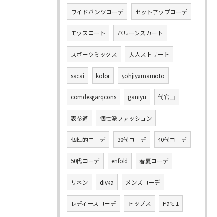
ワイドパンツコーデ
セットアップコーデ
モッズコート
バルーンスカート
スポーツミックス
大人ストリート
sacai
kolor
yohjiyamamoto
comdesgarqcons
ganryu
代官山
表参道
個性派ファッション
個性的コーデ
30代コーデ
40代コーデ
50代コーデ
enfold
春夏コーデ
リネン
divka
メンズコーデ
レディースコーデ
トップス
Parć.1