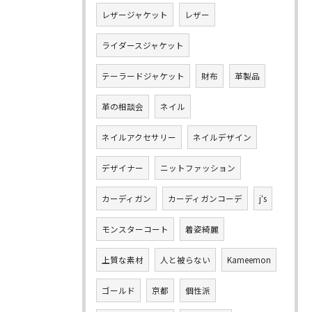
レザージャケット
レザー
ライダースジャケット
テーラードジャケット
財布
革製品
革の相談会
ネイル
ネイルアクセサリー
ネイルデザイン
デザイナー
ニットファッション
カーディガン
カーディガンコーデ
j‘s
モンスターコート
着姿綺麗
上質な素材
人と被らない
Kameemon
ゴールド
京都
個性派