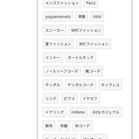
メンズファッション
Parc1
yojiyamamoto
革靴
Udot
スニーカー
60代ファッション
夏ファッション
30だファッション
インナー
タートルネック
ノースリーブコーデ
靴コーデ
サンダル
サンダルコーデ
ネックレス
リング
ピアス
イヤカフ
イアリング
millanni
おtなカジュアル
新作
秋服
秋コーデ