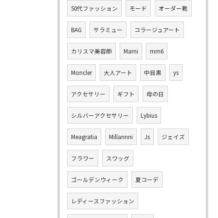
50代ファッション
モード
オーダー靴
BAG
サラミュー
コラージュアート
カリスマ美容師
Marni
mm6
Moncler
大人アート
中目黒
ys
アクセサリー
ギフト
母の日
シルバーアクセサリー
Lybius
Meagratia
Millannni
Js
ジェイズ
フラワー
スワッグ
ゴールデンウィーク
夏コーデ
レディースファッション