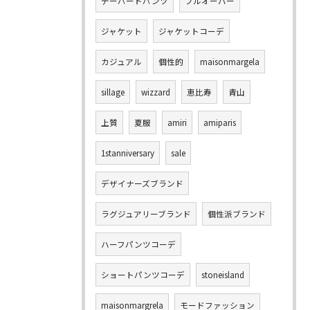
テーパードパンツ
プルオーバー
ジャケット
ジャケットコーデ
カジュアル
個性的
maisonmargela
sillage
wizzard
恵比寿
青山
上質
夏服
amiri
amiparis
1stanniversary
sale
デザイナーズブランド
ラグジュアリーブランド
個性派ブランド
ハーフパンツコーデ
ショートパンツコーデ
stoneisland
maisonmargrela
モードファッション