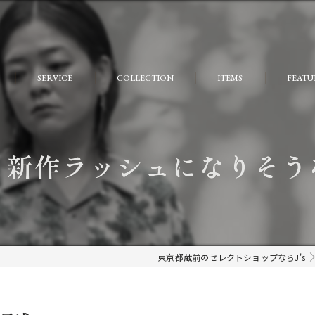
SERVICE
COLLECTION
ITEMS
FEATU
FAQ
おしゃ
大人
ら新作ラッシュになりそう
個性的
モード
ストリ
東京都蔵前のセレクトショップならJ's