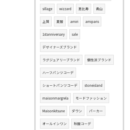
sillage
wizzard
恵比寿
青山
上質
夏服
amiri
amiparis
1stanniversary
sale
デザイナーズブランド
ラグジュアリーブランド
個性派ブランド
ハーフパンツコーデ
ショートパンツコーデ
stoneisland
maisonmargrela
モードファッション
Maisonkitsune
ダウン
パーカー
オールインワン
秋服コーデ