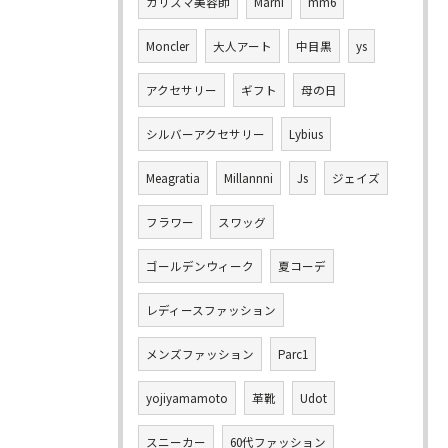
カリスマ美容師
Marni
mm6
Moncler
大人アート
中目黒
ys
アクセサリー
ギフト
母の日
シルバーアクセサリー
Lybius
Meagratia
Millannni
Js
ジェイズ
フラワー
スワッグ
ゴールデンウィーク
夏コーデ
レディースファッション
メンズファッション
Parc1
yojiyamamoto
革靴
Udot
スニーカー
60代ファッション