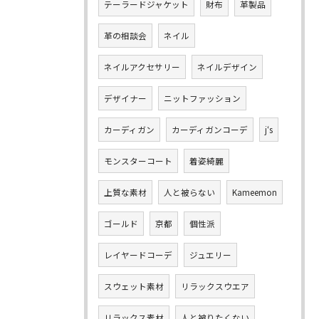
テーラードジャケット
財布
革製品
革の相談会
ネイル
ネイルアクセサリー
ネイルデザイン
デザイナー
ニットファッション
カーディガン
カーディガンコーデ
j‘s
モンスターコート
着姿綺麗
上質な素材
人と被らない
Kameemon
ゴールド
京都
個性派
レイヤードコーデ
ジュエリー
スウェット素材
リラックスウエア
リラックス素材
人と被りたくない