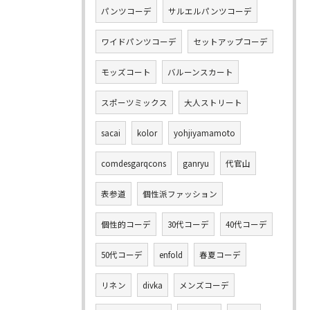
パンツコーデ
サルエルパンツコーデ
ワイドパンツコーデ
セットアップコーデ
モッズコート
バルーンスカート
スポーツミックス
大人ストリート
sacai
kolor
yohjiyamamoto
comdesgarqcons
ganryu
代官山
表参道
個性派ファッション
個性的コーデ
30代コーデ
40代コーデ
50代コーデ
enfold
春夏コーデ
リネン
divka
メンズコーデ