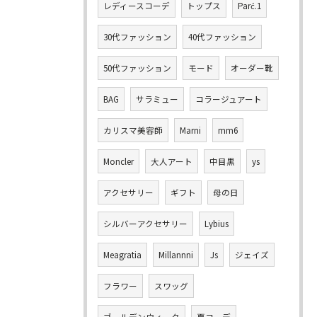
レディースコーデ
トップス
Parć.1
30代ファッション
40代ファッション
50代ファッション
モード
オーダー靴
BAG
サラミュー
コラージュアート
カリスマ美容師
Marni
mm6
Moncler
大人アート
中目黒
ys
アクセサリー
ギフト
母の日
シルバーアクセサリー
Lybius
Meagratia
Millannni
Js
ジェイズ
フラワー
スワッグ