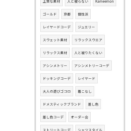
上質な素材
人と被らない
Kameemon
ゴールド
京都
個性派
レイヤードコーデ
ジュエリー
スウェット素材
リラックスウエア
リラックス素材
人と被りたくない
アシンメトリー
アシンメトリーコーデ
ドッキングコーデ
レイヤード
大人の遊びゴコロ
着こなし
ドメスティックブランド
差し色
差し色コーデ
オーダー会
ストリートコーデ
シャツスタイル