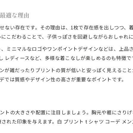
体型カバーも意識した個性的コーデの秘訣
個性的コーデで大人の体型悩みを解消する方法
に最適な理由
プリントTシャツコーデ40代メンズの着痩せ術
せない存在です。その理由は、1枚で存在感を出しつつ、
大人の個性的コーデに効くシルエットの工夫
いにこだわることで、子供っぽさを回避しながらおしゃれ
個性的コーデを叶えるゆったりTシャツ選び
ト、ミニマルなロゴやワンポイントデザインなどは、上品さ
快適な夏に最適な個性的Tシャツの選び方
なし レディースなど、多様な着こなしが楽しめるのも特徴で
夏に最適な個性的コーデのTシャツ素材とは
インが雑だったりプリントの質が低いと安っぽく見えること
吸汗速乾素材で個性的コーデも快適に楽しむ
ーデでは質感やデザイン性の高さが重要なポイントです。
快適さと個性的コーデを両立するTシャツ選び
夏の個性的コーデで注目の涼感Tシャツ活用法
接触冷感Tシャツで快適個性的コーデを実現
リントの大きさや配置に注目しましょう。胸元や裾にさりげ
れた印象を与えます。白 プリント t シャツ コーデ メン