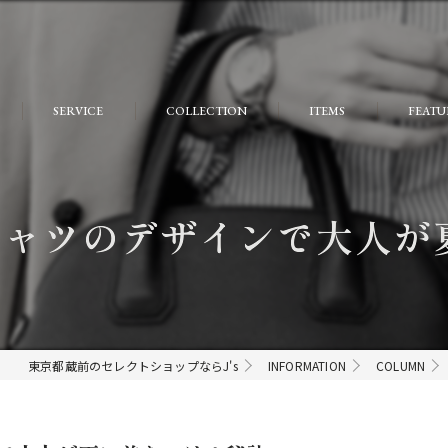
SERVICE
COLLECTION
ITEMS
FEATU
FAQ
おしゃ
大人
シャツのデザインで大人が
個性的
モード
ストリ
東京都蔵前のセレクトショップならJ's
INFORMATION
COLUMN