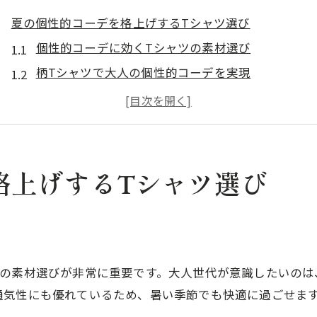
夏の個性的コーデを格上げするTシャツ選び
個性的コーデに効くTシャツの素材選び
柄Tシャツで大人の個性的コーデを実現
プリントTシャツが夏の個性的コーデに最適な理由
大人らしいプリントTシャツ選びのコツ
個性的コーデを叶えるシンプルTシャツの選び方
大人らしさ引き立つプリントTシャツ活用術
格上げするTシャツ選び
大人の個性的コーデに最適なプリントTシャツ術
プリントTシャツで大人っぽさを格上げする方法
プリントTシャツコーデで個性的な印象を演出
プリントTシャツ40代メンズにおすすめの活用法
ツの素材選びが非常に重要です。大人世代が意識したいのは
通気性にも優れているため、暑い季節でも快適に過ごせま
白プリントTシャツで叶える大人の個性的コーデ