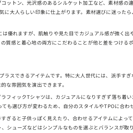
シンプルTシャツで個性が際立つ着こなし方
ブコットン、光沢感のあるシルケット加工など、素材感の
シンプルTシャツで個性的コーデを格上げする方法
一気に大人らしい印象に仕上がります。素材選びに迷ったら
個性的コーデに映えるシンプルTシャツの活用術
メンズ柄Tシャツで個性が際立つ重ね着テクニック
性には優れますが、肌触りや見た目でカジュアル感が強く出
目の質感と着心地の両方にこだわることが他と差をつける
大人の個性的コーデに効く無地Tシャツの取り入れ
プリントTシャツ着こなしメンズの上級者ポイント
落ち着いた色味のTシャツで清潔感を演出
落ち着いた色のTシャツで個性的コーデを格上げ
をプラスできるアイテムです。特に大人世代には、派手すぎ
大人の個性的コーデに効く清潔感のある色選び
性的な雰囲気を演出できます。
プリントTシャツ着こなし40代におすすめの色味
ラフィックTシャツは、カジュアルになりすぎず落ち着いた
大人プリントTシャツメンズ流の清潔感演出術
っても選び方が変わるため、自分のスタイルやTPOに合わ
個性的コーデが映える落ち着きカラーの選び方
手すぎると子供っぽく見えたり、合わせるアイテムによって
体型カバーも叶う大人の個性的コーデ術
ト、シューズなどはシンプルなものを選ぶとバランスが取