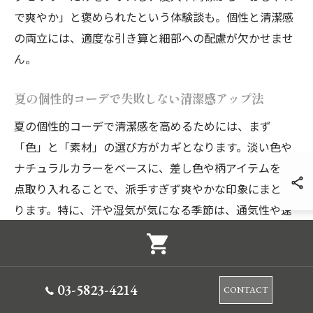
で爽やか」と褒められたという体験談も。個性と清潔感
の両立には、適度な引き算と細部への配慮が欠かせませ
ん。
夏の個性的コーデで失敗しない清潔感アップ法
夏の個性的コーデで清潔感を高めるためには、まず
「色」と「素材」の選び方がカギとなります。淡い色や
ナチュラルカラーをベースに、差し色や柄アイテムを一
点取り入れることで、派手すぎず爽やかな印象にまとま
ります。特に、汗や湿気が気になる季節は、通気性や速
乾性に優れた素材を選ぶことが大切です。
具体的には、リネンシャツやコットンパンツ、シンプル
なカットソーなどが夏の個性的コーデにおすすめです。
03-5823-4214
CONTACT
これらのアイテムに、デザイン性のあるアクセサリーや