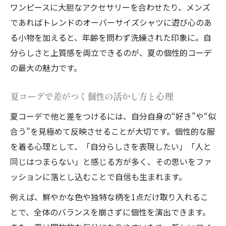
品よく個性を出すための夏の服選びポイント
ワンピースに大胆なアクセサリーを合わせたり、メンズ
個性的コーデを品よく仕上げる夏服選びの
であればトレンドのオーバーサイズシャツに遊び心のあ
基準
る小物を加えると、年齢を問わず洗練された印象に。自
大人の夏コーデで避けたいダサい服選びと
分らしさと上質感を両立できるのが、夏の個性的コーデ
は
の最大の魅力です。
夏コーデで個性的センスを活かす素材と色
夏コーデで差がつく個性の活かし方と心理
選び
夏コーデで他と差をつけるには、自分自身の“好き”や“似
40代レディースに似合う個性的コーデの特
合う”を見極めて反映させることが大切です。個性的な服
徴
を着る心理として、「自分らしさを表現したい」「人と
個性的コーデで意識したいシルエットのポ
同じはつまらない」と感じる方が多く、その思いをファ
イント
ッションに落とし込むことで自信も生まれます。
自分らしさが光る大人向け夏コーデの基準
例えば、鮮やかな色や独特な柄を1点だけ取り入れるこ
自分らしい個性的コーデで夏の魅力をアッ
とで、全体のバランスを崩さずに個性を演出できます。
プ