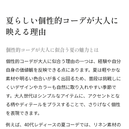
個性的コーデが年齢を問わず支持される理
由
夏らしい個性的コーデが大人に
大人の魅力引き上げる夏の着こなしテクニック
映える理由
個性的コーデで大人を格上げする夏の着こ
なし術
個性的コーデが大人に似合う夏の魅力とは
夏の個性的コーデに取り入れたい上質感と
個性的コーデが大人に似合う理由の一つは、経験や自分
清涼感
自身の価値観を反映できる点にあります。夏は軽やかな
40代レディースに最適な個性的コーデのコ
素材や明るい色合いが多く出回るため、普段は挑戦しに
ツ
くいデザインやカラーも自然に取り入れやすい季節で
メンズも失敗しない個性的コーデ術と夏の
す。大人世代はシンプルなアイテムに、アクセントとな
工夫
る柄やディテールをプラスすることで、さりげなく個性
夏コーデでセンスが光る大人の着こなしポ
を表現できます。
イント
例えば、40代レディースの夏コーデでは、リネン素材の