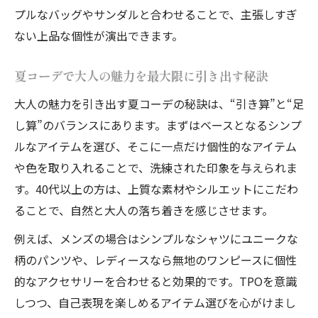
デ
プルなバッグやサンダルと合わせることで、主張しすぎ
メンズスタイルがダサく見えない個性的コ
ない上品な個性が演出できます。
ーデ術
夏コーデで大人の魅力を最大限に引き出す秘訣
この夏チャレンジしやすい大人の個性的コーデ
大人が挑戦しやすい夏の個性的コーデ事例
大人の魅力を引き出す夏コーデの秘訣は、“引き算”と“足
集
し算”のバランスにあります。まずはベースとなるシンプ
ルなアイテムを選び、そこに一点だけ個性的なアイテム
個性的コーデ初心者も安心の夏の着こなし
や色を取り入れることで、洗練された印象を与えられま
術
す。40代以上の方は、上質な素材やシルエットにこだわ
40代向け夏コーデで個性が光るアレンジ法
ることで、自然と大人の落ち着きを感じさせます。
メンズ・レディース問わず似合う個性的コ
例えば、メンズの場合はシンプルなシャツにユニークな
ーデ
柄のパンツや、レディースなら無地のワンピースに個性
最新の夏コーデを個性的に楽しむ大人の方
的なアクセサリーを合わせると効果的です。TPOを意識
法
しつつ、自己表現を楽しめるアイテム選びを心がけまし