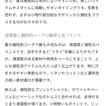
また、夏は開放的な気分になりやすいため、新しいアイ
大人のための個性的コーデ判断基準とコツ
テムやスタイルに挑戦しやすいタイミングです。失敗を
夏コーデで他人と差をつける個性的な着こ
恐れず、まずは小物や部分的なデザインから個性をプラ
なし
スするのがおすすめです。
40代男女が実践しやすい個性的コーデ術
個性的コーデでセンスがいい人の特徴を真
清潔感と個性的コーデの絶妙な夏バランス
似る
夏の個性的コーデで最も大切なのは、清潔感と個性のバ
清潔感が決め手の個性的コーデ術とは
ランスです。派手すぎると“イタイ”印象になりがちです
清潔感ある個性的コーデで夏も好印象を演
が、清潔感のある素材や色味をベースにすることで、ど
出
んな個性派アイテムも大人っぽく仕上がります。特に汗
個性的コーデと清潔感の両立のコツと注意
をかきやすい季節なので、リネンやコットンなど通気性
点
の良い素材選びが重要です。
夏の個性的コーデで失敗しない清潔感アッ
例えば、個性的なプリントTシャツも、ホワイトやベー
プ法
ジュなどベーシックなボトムスと合わせれば、全体がま
40代男女にも合う清潔感重視の個性的コー
とまり清潔感が保てます。小物使いもポイントで、シン