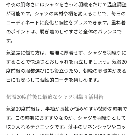
や夜の肌寒さにはシャツをさっと羽織るだけで温度調整
シャツ羽織りで朝晩の冷え対策も万全
が可能です。シャツの素材や柄を変えることで、毎日の
体型悩みも解消する個性的コーデの工夫
コーディネートに変化と個性をプラスできます。重ね着
今の時期服装40代向けも意識した着回し
のポイントは、脱ぎ着のしやすさと全体のバランスで
個性的コーデで体型も清潔感も叶う方法
す。
個性的コーデが叶える大人の体型カバー術
気温差に悩む方は、無理に厚着せず、シャツを羽織りに
気温20度服装60代にもおすすめの着こなし
することで快適さとおしゃれを両立しましょう。気温20
清潔感重視の個性的コーデ春夏スタイル
度前後の服装選びにも役立つため、朝晩の寒暖差がある
シャツ羽織りで気温差にも柔軟に対応
日にも安心して個性的コーデを楽しめます。
50代がやってはいけないコーデの回避法
気温20度前後に最適なシャツ羽織り活用術
気温20度に迷わないシャツ活用スタイル
個性的コーデで気温20度の迷いも解消
気温20度前後は、半袖か長袖か悩みやすい微妙な時期で
す。この時期におすすめなのが、シャツを羽織りとして
最高気温20度アウター選びのポイント
取り入れるテクニックです。薄手のリネンシャツやコッ
気温20度服装レディースに合う重ね着例