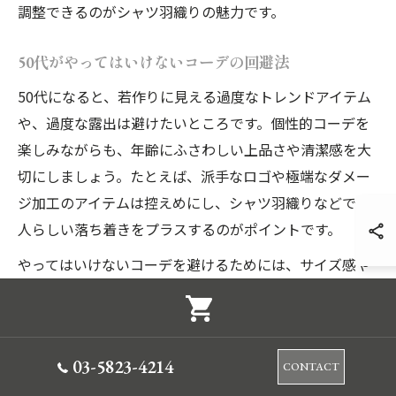
調整できるのがシャツ羽織りの魅力です。
50代がやってはいけないコーデの回避法
50代になると、若作りに見える過度なトレンドアイテム
や、過度な露出は避けたいところです。個性的コーデを
楽しみながらも、年齢にふさわしい上品さや清潔感を大
切にしましょう。たとえば、派手なロゴや極端なダメー
ジ加工のアイテムは控えめにし、シャツ羽織りなどで大
人らしい落ち着きをプラスするのがポイントです。
やってはいけないコーデを避けるためには、サイズ感や
素材選びも重要です。体型に合わないオーバーサイズ
や、透け感が強すぎる素材はだらしなく見えがちなので
注意が必要です。逆に、適度なゆとりと上質な素材のシ
03-5823-4214
CONTACT
ャツを羽織りに取り入れることで、品格と個性を両立で