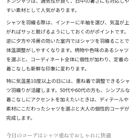
トンシャツは、通気性が良く、日中の暑さにも対応しや
半袖か長袖か迷う日はシャツ羽織りで解決
すい素材として人気があります。
気温別服装メンズ流のシャツアレンジ術
シャツを羽織る際は、インナーに半袖を選び、気温が上
大人が選ぶ昼夜快適なレイヤードコーデ
がればサッと脱げるようにしておくのがポイントです。
個性的コーデで大人も快適なレイヤード術
逆に夕方や冷房の効いた室内ではシャツを羽織ることで
春夏の気温差も楽しく乗り切るシャツ活用
体温調整がしやすくなります。柄物や色味のあるシャツ
今の時期服装レディース40代も安心の工夫
を選ぶと、コーディネート全体に個性が加わり、定番の
清潔感ときちんと感を両立させるコーデ術
着こなしも新鮮な印象に変わります。
体型カバーもできる大人の個性的コーデ
特に気温差10度以上の日には、重ね着で調整できるシャ
ツ羽織りが活躍します。50代や60代の方も、シンプルな
着こなしにアクセントを加えたいときは、ディテールや
素材にこだわったシャツを選ぶと大人の個性的コーデが
完成します。
今日のコーデはシャツ重ねでおしゃれに快適