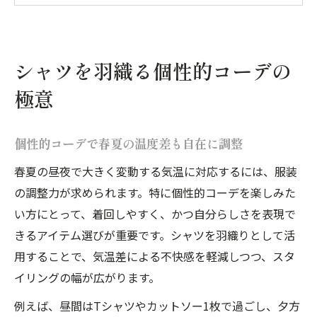
個性的コーデが叶える清潔感と体型カバー
術
気温別服装メンズも参考にした羽織りテク
シャツを羽織る個性的コーデの
気温差対応に最適な春夏コーデ術
極意
個性的コーデで春夏の昼夜寒暖差を乗り切
る
個性的コーデで春夏の温度差も自在に調整
気温20度服装メンズにも通じる重ね着術
春夏の昼夜で大きく変動する気温に対応するには、服装
清潔感と快適さ両立の個性的コーデ術
の調整力が求められます。特に個性的コーデを楽しみた
気温差10度の日はシャツ羽織りが正解
い方にとって、着回しやすく、かつ自分らしさを表現で
最高気温20度も安心な個性的コーデ法
きるアイテム選びが重要です。シャツを羽織りとして活
用することで、気温差による不快感を軽減しつつ、スタ
昼夜の寒暖差は重ね着でおしゃれに克服
イリングの幅が広がります。
個性的コーデで昼夜の気温差を簡単攻略
気温20度服装レディースにも効く重ね着術
例えば、昼間はTシャツやカットソー1枚で過ごし、夕方