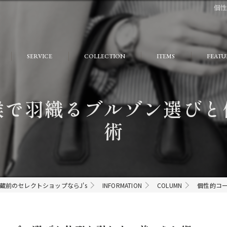
個
SERVICE
COLLECTION
ITEMS
FEATU
FAQ
おしゃ
候で羽織るブルゾン選びと
大人
術
個性的
モード
ストリ
蔵前のセレクトショップならJ's
INFORMATION
COLUMN
個性的コ