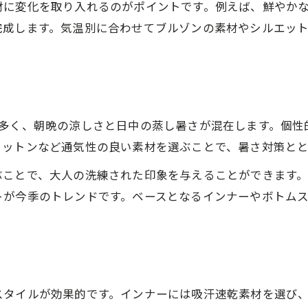
朝晩の寒暖差に対応する羽織り方
材に変化を取り入れるのがポイントです。例えば、鮮やか
個性的コーデで朝晩の気温差を攻略
完成します。気温別に合わせてブルゾンの素材やシルエッ
寒暖差を楽しむ個性的ブルゾンの羽織り方
気温変化に強い個性的コーデの着回し
ブルゾンを活用した寒暖差対策の工夫
個性的コーデで快適温度を保つ方法
が多く、朝晩の涼しさと日中の蒸し暑さが混在します。個性
コットンなど通気性の良い素材を選ぶことで、暑さ対策と
気温別で楽しむ個性的スタイル提案
気温別服装に最適な個性的コーデ紹介
ぶことで、大人の洗練された印象を与えることができます
最高気温20度に合う個性的コーデ術
トが今季のトレンドです。ベースとなるインナーやボトム
14度におすすめ個性的コーデと羽織り術
今の時期に活躍する個性的ブルゾン提案
6月の個性的コーデで失敗しないポイント
ガタイがよく見える着こなしの秘訣
スタイルが効果的です。インナーには吸汗速乾素材を選び