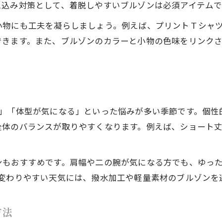
え込み対策として、着脱しやすいブルゾンは必須アイテムで
個性的コーデでガタイをよく見せる方法
体型引き立つ個性的コーデのバランス術
小物にも工夫を凝らしましょう。例えば、プリントＴシャ
Yラインを活かした個性的コーデのコツ
できます。また、ブルゾンのカラーと小物の色味をリンク
個性的コーデで頼りがいを演出する方法
着ぶくれしない個性的コーデの実践法
今の時期に最適なブルゾン活用法
個性的コーデで今の時期ブルゾンを楽しむ
い」「体型が気になる」といった悩みが多い季節です。個性
全体のバランスが取りやすくなります。例えば、ショート
気温15度に合う個性的ブルゾンの選び方
メンズもレディースも使える個性的コーデ
6月のブルゾン活用と個性的コーデの極意
ンもおすすめです。肩幅や二の腕が気になる方でも、ゆっ
の変わりやすい天気には、撥水加工や軽量素材のブルゾンを
個性的コーデで快適さとおしゃれを両立
方法