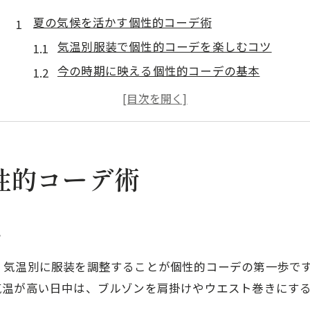
夏の気候を活かす個性的コーデ術
気温別服装で個性的コーデを楽しむコツ
今の時期に映える個性的コーデの基本
気温差に対応する個性的コーデの工夫
6月服装の悩みを個性的コーデで解決
個性的コーデで夏の快適さを引き出す方法
体型引き立つブルゾン選びの極意
性的コーデ術
個性的コーデに合うブルゾンの選び方
ガタイがよく見える個性的コーデ術
ツ
体型カバーに役立つ個性的コーデの秘訣
気温別で映えるブルゾンと個性的コーデ
気温別に服装を調整することが個性的コーデの第一歩です
気温が高い日中は、ブルゾンを肩掛けやウエスト巻きにす
ブルゾンで体型も個性的コーデも両立