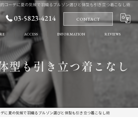
性的コーデに夏の気候で羽織るブルゾン選びと体型も引き立つ着こなし術
03-5823-4214
CONTACT
RE
ACCESS
INFORMATION
REVIEWS
れ
COLUMN
体型も引き立つ着こなし
ート
ーデに夏の気候で羽織るブルゾン選びと体型も引き立つ着こなし術