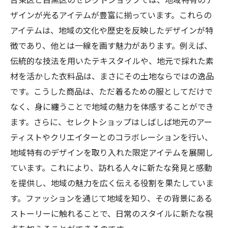
環境に優しい素材を使用したアイテムの探
ザインが光るアイテムが豊富に揃っています。これらの
し方
アイテムは、地域の文化や歴史を反映したデザインが特
地域の伝統技術を取り入れたアイテムの魅
徴であり、他とは一線を画す魅力があります。例えば、
力
伝統的な技法を用いたテキスタイルや、地元で採れた素
セレクトショップで感じる地域の温もり
材を活かした衣料品は、まさにその土地ならではの逸品
です。こうした商品は、ただ着るための服としてだけで
地元の素材と調和したデザインの魅力
なく、身に纏うことで地域の魅力を体感することができ
サステナブルファッションを体現するセレ
ます。さらに、セレクトショップはしばしば地元のアー
クトショップ
ティストやクリエイターとのコラボレーションを行い、
東京のセレクトショップで再発見する流行を超
地域特有のデザインを取り入れた限定アイテムを展開し
えたファッションスタイル
ています。これにより、訪れる人々に新たな発見と感動
流行にとらわれない個性派スタイルの探求
を提供し、地域の魅力を広く伝える役割を果たしていま
独自の視点で選ばれたアイテムの魅力
す。ファッションを通じて地域を知り、その背景にある
セレクトショップで見つける新しいファッ
ストーリーに触れることで、日常のスタイルに新たな視
ションへの扉