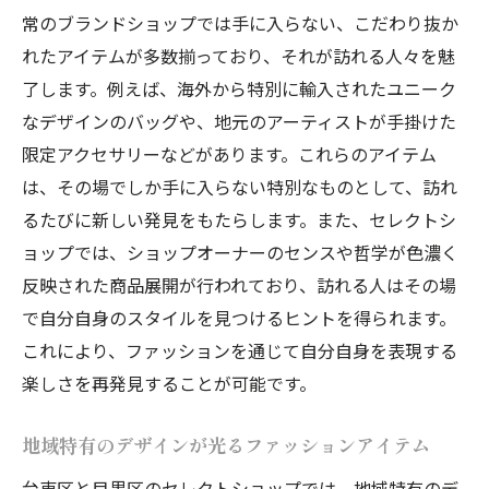
目黒区と台東区のセレクトショップで独自スタ
常のブランドショップでは手に入らない、こだわり抜か
イルの追求
れたアイテムが多数揃っており、それが訪れる人々を魅
自身のスタイルを磨くためのショップ選び
了します。例えば、海外から特別に輸入されたユニーク
一流のデザインと素材が紡ぐファッション
なデザインのバッグや、地元のアーティストが手掛けた
の魅力
限定アクセサリーなどがあります。これらのアイテム
は、その場でしか手に入らない特別なものとして、訪れ
独自の視点で選び抜かれたアイテムの数々
るたびに新しい発見をもたらします。また、セレクトシ
個性を際立たせるためのアイテム選び
ョップでは、ショップオーナーのセンスや哲学が色濃く
東京のセレクトショップでしか見つけられ
反映された商品展開が行われており、訪れる人はその場
ないスタイル
で自分自身のスタイルを見つけるヒントを得られます。
ファッションのトレンドを自分流にアレン
これにより、ファッションを通じて自分自身を表現する
ジ
楽しさを再発見することが可能です。
地域の素材を活かしたセレクトショップで新鮮
なファッションの風を感じる
地域特有のデザインが光るファッションアイテム
地域の特性を反映した素材選びの魅力
台東区と目黒区のセレクトショップでは、地域特有のデ