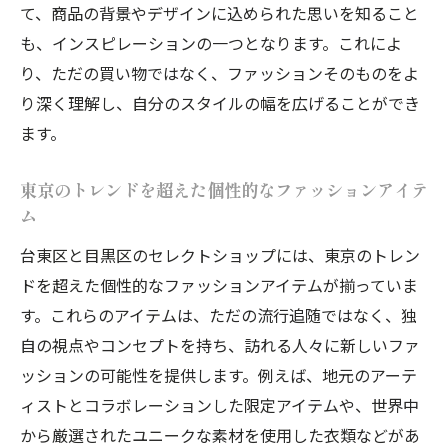
て、商品の背景やデザインに込められた思いを知ること
職人技が光るアイテムの選び方と魅力
も、インスピレーションの一つとなります。これによ
セレクトショップで感じる地域独自のカル
り、ただの買い物ではなく、ファッションそのものをよ
チャーとスタイル
り深く理解し、自分のスタイルの幅を広げることができ
職人技が光る台東区と目黒区のレディースセレ
ます。
クトショップ
東京のトレンドを超えた個性的なファッションアイテ
手仕事の温もりが伝わるアイテムの魅力
ム
地域の素材を活かした製品ラインナップ
台東区と目黒区のセレクトショップには、東京のトレン
職人の技術とデザインが融合したファッシ
ドを超えた個性的なファッションアイテムが揃っていま
ョン
す。これらのアイテムは、ただの流行追随ではなく、独
オリジナリティを追求した一品を見つける
自の視点やコンセプトを持ち、訪れる人々に新しいファ
旅
ッションの可能性を提供します。例えば、地元のアーテ
東京の文化と歴史を感じるアイテム選び
ィストとコラボレーションした限定アイテムや、世界中
手作りの魅力を直接体感できるショップ体
から厳選されたユニークな素材を使用した衣類などがあ