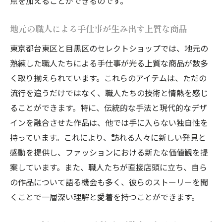
点を加えることができるのです。
トレンドを超えたスタイルを提案するショ
ップ
地元の職人による手仕事が生み出す上質な商品
東京の多様性を反映したスタイル選び
東京都台東区と目黒区のセレクトショップでは、地元の
個性を引き立てるためのアイテム選び
熟練した職人たちによる手仕事が光る上質な商品が数多
く取り揃えられています。これらのアイテムは、ただの
台東区と目黒区の隠れ家セレクトショップで見
流行を追うだけではなく、職人たちの技術と情熱を感じ
つける個性派アイテム
ることができます。特に、伝統的な手法と現代的なデザ
知る人ぞ知る隠れた名店を訪れよう
インを融合させた作品は、他では手に入らない独自性を
ショップオーナーのこだわりが詰まった逸
持っています。これにより、訪れる人々に新しい発見と
品
感動を提供し、ファッションにおける新たな価値観を提
ユニークなデザインと職人技が光るアイテ
案しています。また、職人たちが直接店頭に立ち、自ら
ム
の作品について語る機会も多く、彼らのストーリーを聞
隠れ家ショップでしか見つけられない特別
くことで一層深い理解と愛着を持つことができます。
な一品