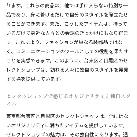
験
ります。これらの商品は、他では手に入らない特別な一
セレクトショップを巡り東京の個性派ファッシ
品であり、身に着けるだけで自分のスタイルを際立たせ
ョンを体感しよう
ることができます。また、こうしたアイテムは、持って
個性派スタイルを探すためのショップナビ
いるだけで身近な人々との会話のきっかけにもなり得ま
ゲーション
す。これにより、ファッションが単なる装飾品ではな
く、コミュニケーションのツールとしての役割を果たす
トレンドを超えた独自スタイルの提案
ことを実感できます。このように、台東区と目黒区のセ
東京で見つける最先端のファッションディ
レクトショップは、訪れる人々に独自のスタイルを発見
テール
する場を提供しています。
セレクトショップで新しいスタイルを発見
する方法
セレクトショップで感じるオリジナリティと独自スタ
地元のファッションカルチャーを体感する
イル
旅路
東京都台東区と目黒区のセレクトショップは、他にはな
ファッションセンスを磨くためのショップ
いオリジナリティに満ちたアイテムを提供しています。
巡り
セレクトショップの魅力は、その独自性にあります。通