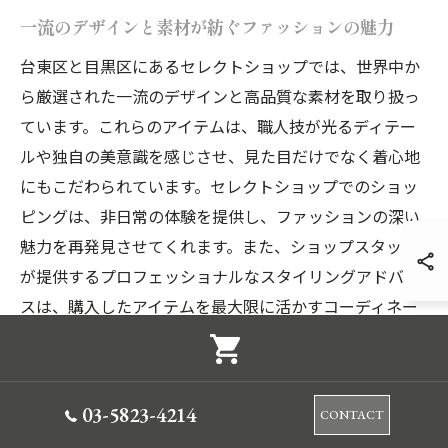
一流のデザインと素材が紡ぐファッションの魅力
台東区と目黒区にあるセレクトショップでは、世界中か
ら厳選された一流のデザインと高品質な素材を取り扱っ
ています。これらのアイテムは、職人技が光るディテー
ルや独自の美意識を感じさせ、見た目だけでなく着心地
にもこだわられています。セレクトショップでのショッ
ピングは、非日常の体験を提供し、ファッションの深い
魅力を再発見させてくれます。また、ショップスタッフ
が提供するプロフェッショナルなスタイリングアドバイ
スは、購入したアイテムを最大限に活かすコーディネー
トのヒントとなり、毎日の装いに新たな息吹を吹き込む
ことでしょう。
03-5823-4214
CONTACT
独自の視点で選び抜かれたアイテムの数々