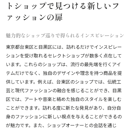
トショップで見つける新しいフ
イテム
ァッションの扉
地元の職人による手仕事が生み出す上質な
商品
魅力的なショップ巡りで得られるインスピレーション
ショップオーナーのこだわりが詰まったラ
インナップ
東京都台東区と目黒区には、訪れるだけでインスピレー
ションを受け取れるセレクトショップが数多く点在して
セレクトショップが生み出す東京ファッション
います。これらのショップは、流行の最先端を行くアイ
の新たな魅力
テムだけでなく、独自のデザインや理念を持つ商品を提
セレクトショップで発見する新しいファッ
供しています。例えば、台東区のショップでは、伝統工
ションの可能性
芸と現代ファッションの融合を感じることができ、目黒
東京ならではの多様性が生み出すユニーク
区では、アートや音楽と絡めた独自のスタイルを楽しむ
なスタイル
ことができます。訪れる度に新たな発見があり、自分自
流行を超えた個性派アイテムの魅力
身のファッションに新しい視点を与えることができるの
ファッションの最前線を行くセレクトショ
が魅力です。また、ショップオーナーとの会話を通じ
ップの選び方