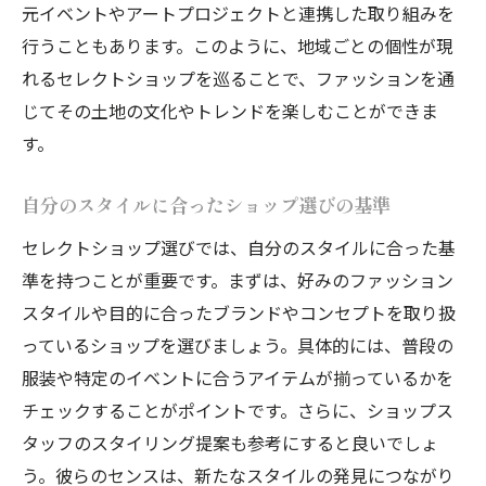
元イベントやアートプロジェクトと連携した取り組みを
トレンドをリードするセレクトショップの
行うこともあります。このように、地域ごとの個性が現
特徴
れるセレクトショップを巡ることで、ファッションを通
個性を大切にするショップ選びの重要性
じてその土地の文化やトレンドを楽しむことができま
トレンドと個性を両立させるアイテム選び
す。
インスピレーションを得るためのショップ
活用法
自分のスタイルに合ったショップ選びの基準
トレンドを取り入れた自分だけのスタイル
セレクトショップ選びでは、自分のスタイルに合った基
の作り方
準を持つことが重要です。まずは、好みのファッション
個性的なアイテムで日常を彩る方法
スタイルや目的に合ったブランドやコンセプトを取り扱
個性を引き出すセレクトショップ選びの極意
っているショップを選びましょう。具体的には、普段の
自分の個性を活かすショップ選びのポイン
服装や特定のイベントに合うアイテムが揃っているかを
ト
チェックすることがポイントです。さらに、ショップス
タッフのスタイリング提案も参考にすると良いでしょ
個性を引き立てるアイテム選びのコツ
う。彼らのセンスは、新たなスタイルの発見につながり
ショップスタッフと共に作るオリジナルス