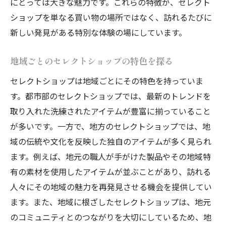
にとっては大きな魅力です。これらの特徴が、セレクト
自分のファッションステージに合ったラン
ショップを単なる買い物の場所ではなく、訪れるたびに
クの選び方
新しい発見がある特別な体験の場にしています。
初心者必見のセレクトショップ選び方指南
初めて訪れるショップでの心得
地域ごとのセレクトショップの特色を探る
初心者におすすめのセレクトショップタイ
セレクトショップは地域ごとにその特色を持っていま
プ
す。都市部のセレクトショップでは、最新のトレンドを
初心者が陥りがちなミスとその回避法
取り入れた洗練されたアイテムが豊富に揃っていること
セレクトショップ初心者のための予算別ア
が多いです。一方で、地方のセレクトショップでは、地
イテム選び
域の伝統や文化を反映した独自のアイテムが多く見られ
ショップ巡りで得られるスタイルの幅
ます。例えば、地元の職人が手がけた製品やその地域特
初めてのセレクトショップ体験を成功させ
有の素材を使用したアイテムが並ぶことがあり、訪れる
るコツ
人々にその地域の魅力を再発見させる機会を提供してい
ます。また、地域に根ざしたセレクトショップは、地元
トレンドと個性を兼ね備えたセレクトショップ
のコミュニティとのつながりを大切にしているため、地
の魅力