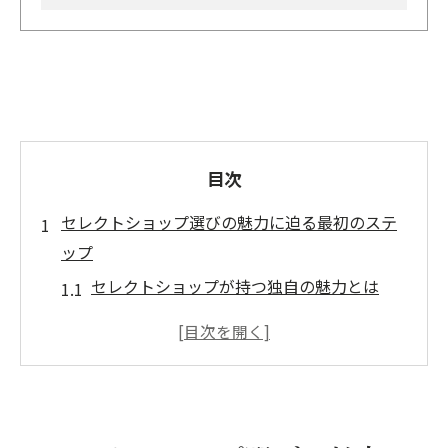
目次
セレクトショップ選びの魅力に迫る最初のステ
ップ
セレクトショップが持つ独自の魅力とは
地域ごとのセレクトショップの特色を探る
自分のスタイルに合ったショップ選びの基
準
初めてのセレクトショップ体験に必要な心
構え