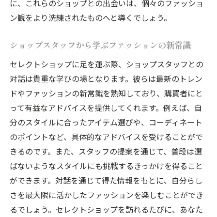
に、これらのショップとの出会いは、個々のファッショ
価値
ン観をより洗練されたものへと導くでしょう。
洗練さを増すためのアイテム選びのポイン
ト
ショップスタッフから学ぶファッションの新常識
セレクトショップでの買い物を楽しむ方法
セレクトショップに足を運ぶ際、ショップスタッフとの
日常を彩るためのセレクトショップの活用
対話は貴重な学びの場となります。彼らは最新のトレン
術
ドやファッションの新常識を熟知しており、購買者にと
自分にぴったりのセレクトショップを見つける
って有益なアドバイスを提供してくれます。例えば、自
旅
分のスタイルに合ったアイテム選びや、コーディネート
のポイントなど、具体的なアドバイスを受けることがで
セレクトショップ探しの旅を始める第一歩
きるのです。また、スタッフの提案を通じて、普段は選
自分に合ったショップを見つけるためのヒ
ばないようなスタイルにも挑戦するきっかけを得ること
ント
ができます。対話を通じて得た情報をもとに、自分らし
ショップ選びで得られる新たな出会い
さを最大限に活かしたファッションを楽しむことができ
ショップ巡りで得る自分だけのスタイル
るでしょう。セレクトショップを訪れるたびに、あなた