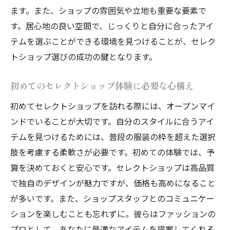
ます。また、ショップの雰囲気や立地も重要な要素で
タイル
す。居心地の良い空間で、じっくりと自分に合ったアイ
個性を引き出すためのショップ巡りテクニ
テムを選ぶことができる環境を見つけることが、セレク
ック
トショップ選びの成功の鍵となります。
ユニークなスタイルを実現するためのコラ
ボレーション
初めてのセレクトショップ体験に必要な心構え
ショップのテイストと自分の個性を融合さ
初めてセレクトショップを訪れる際には、オープンマイ
せる方法
ンドでいることが大切です。自分のスタイルに合うアイ
セレクトショップ巡りで新たなスタイルを発見
テムを見つけるためには、普段の服装の枠を超えた選択
する
肢を考慮する柔軟さが必要です。初めての体験では、予
セレクトショップ巡りで得られる新しい視
算を決めておくと安心です。セレクトショップは高品質
点
で独自のデザインが魅力ですが、価格も高めになること
スタイルを刷新するためのショップ巡りの
が多いです。また、ショップスタッフとのコミュニケー
楽しみ方
ションを楽しむことも忘れずに。彼らはファッションの
さまざまなジャンルのショップを訪れるメ
プロとして、あなたに最適なアイテムを提案してくれる