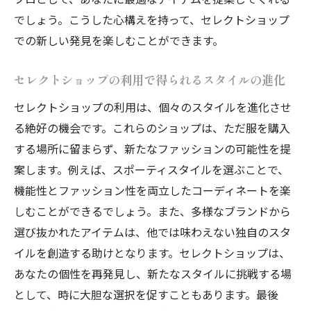
リット
でしょう。こうした心構えを持って、セレクトショップ
での新しい発見を楽しむことができます。
新たなスタイルを見つけるためのショップ
選びの基準
セレクトショップの利用で得られるスタイルの進化
ショップ巡りで得られるスタイルのインス
ピレーション
セレクトショップの利用は、個々のスタイルを進化させ
る絶好の機会です。これらのショップは、ただ服を購入
巡り歩いて見つける自分だけのファッショ
する場所に留まらず、新たなファッションの可能性を提
ンアイデンティティ
案します。例えば、スポーティスタイルを選ぶことで、
セレクトショップの選び方で日常を洗練する方
機能性とファッション性を両立したコーディネートを楽
法
しむことができるでしょう。また、多様なブランドから
日常を豊かにするセレクトショップの活用
選び抜かれたアイテムは、他では味わえない独自のスタ
法
イルを創造する助けとなります。セレクトショップは、
洗練された日常を実現するショップ選びの
あなたの個性を再発見し、新たなスタイルに挑戦する場
ヒント
として、時に大胆な選択を促すこともあります。最後
セレクトショップで得られる日常の新しい