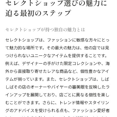
セレクトショップ選びの魅力に
セレクトショップの利用で得られるスタイ
迫る最初のステップ
ルの進化
ショップスタッフから学ぶファッションの
セレクトショップが持つ独自の魅力とは
新常識
セレクトショップは、ファッションに敏感な方々にとっ
自分に合ったセレクトショップのランクを理解
て魅力的な場所です。その最大の魅力は、他の店では見
する
つけられないユニークなアイテムを提供することです。
セレクトショップのランクとは何か
例えば、デザイナーの手がけた限定コレクションや、海
自分のライフスタイルに合ったショップを
外から直接取り寄せたレアな商品など、個性豊かなアイ
選ぶ方法
テムが揃っています。また、セレクトショップは、しば
各ランクのショップが提供するサービスと
しばその店のオーナーやバイヤーの審美眼を反映したラ
特徴
インアップを展開しており、店ごとに異なる個性を楽し
ランクに応じた価格帯とその魅力
むことができます。さらに、トレンド情報やスタイリン
グのアドバイスを受けられる点も、ファッション愛好者
ショップランクと流行の関係性について