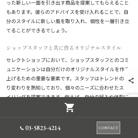
った新しい一面を引き出す商品を提案してもらえること
もあります。彼らのアドバイスを受け入れることで、自
分のスタイルに新しい風を取り入れ、個性を一層引き立
てることができるでしょう。
ショップスタッフと共に作るオリジナルスタイル
セレクトショップにおいて、ショップスタッフとのコミ
ュニケーションは自分だけのオリジナルスタイルを作り
上げるための重要な要素です。スタッフはトレンドの移
り変わりを熟知しており、個々のニーズに合わせたスタ
イリングを提案できます。例えば、自分の好みや体型に
合ったアイテムを選ぶ際、スタッフのアドバイスを受け
ることで、より個性的で洗練されたコーディネートが完
成します。また、彼らの提案は新しいファッションの可
03-5823-4214
CONTACT
能性を広げる手助けとなります。セレクトショップで