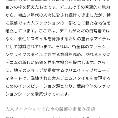
ョンの枠を超えたものです。デニムはその普遍的な魅力
街並みに映える大人のデニム選び
から、幅広い年代の人々に愛され続けてきましたが、特
大人ファッションの新しい風を感じる蔵前のデ
に蔵前では大人ファッションの一部として新たな地位を
ニムスタイル
確立しています。ここでは、デニムがただの日常着では
蔵前で体験するデニムファッションの進化
なく、個性とスタイルを発揮するための重要なアイテム
デニムが映し出す新しい大人の風格
として認識されています。それは、街全体のファッショ
蔵前で感じるデニムの新たな魅力
ンやライフスタイルに対する意識を高め、訪れる人々に
デニムがもたらすファッションの革新
デニムの新しい価値を見出す機会を提供します。さら
に、地元のショップが提案するクリエイティブなコーデ
蔵前の街で風を感じるデニムスタイル
ィネートは、洗練された大人デニムスタイルを実現する
大人ファッションに吹き込む新風とデニム
ためのインスピレーション源となり、蔵前全体のファッ
蔵前で大人の個性を引き出すデニムカジュアル
ションシーンを活気づけています。
コーデ
自分らしさを表現するデニムスタイル
大人ファッションのための蔵前の街並み探訪
蔵前で実現する個性的なデニムコーデ