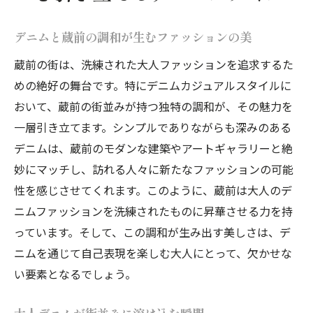
蔵前の風景が形作るデニムの可能性
大人ファッションの新境地蔵前で洗練されたデ
デニムと蔵前の調和が生むファッションの美
ニムを探す
蔵前の街は、洗練された大人ファッションを追求するた
蔵前で見つける理想のデニムスタイル
めの絶好の舞台です。特にデニムカジュアルスタイルに
洗練された大人のデニム選びのコツ
おいて、蔵前の街並みが持つ独特の調和が、その魅力を
蔵前でのデニムショッピングガイド
一層引き立てます。シンプルでありながらも深みのある
大人のためのデニムスタイルの追求
デニムは、蔵前のモダンな建築やアートギャラリーと絶
妙にマッチし、訪れる人々に新たなファッションの可能
蔵前で洗練を感じるデニムの選び方
性を感じさせてくれます。このように、蔵前は大人のデ
デニムが導く蔵前の新しいファッションの
ニムファッションを洗練されたものに昇華させる力を持
地平
っています。そして、この調和が生み出す美しさは、デ
デニムカジュアルが大人ファッションに与える
ニムを通じて自己表現を楽しむ大人にとって、欠かせな
影響蔵前の魅力
い要素となるでしょう。
デニムカジュアルがもたらす新しい風
蔵前の個性を引き出すデニムの力