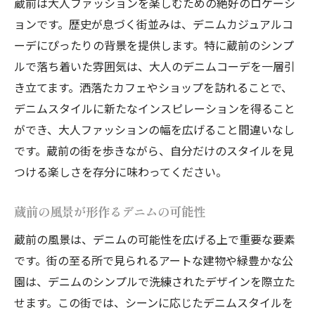
蔵前は大人ファッションを楽しむための絶好のロケーシ
デニムが引き出すあなただけの魅力
ョンです。歴史が息づく街並みは、デニムカジュアルコ
大人の個性を引き立てるコーディネート
ーデにぴったりの背景を提供します。特に蔵前のシンプ
蔵前で見つけるデニムの新たな可能性
ルで落ち着いた雰囲気は、大人のデニムコーデを一層引
デニムで創る、自分だけの大人スタイル
き立てます。洒落たカフェやショップを訪れることで、
デニムスタイルに新たなインスピレーションを得ること
ができ、大人ファッションの幅を広げること間違いなし
です。蔵前の街を歩きながら、自分だけのスタイルを見
つける楽しさを存分に味わってください。
蔵前の風景が形作るデニムの可能性
蔵前の風景は、デニムの可能性を広げる上で重要な要素
です。街の至る所で見られるアートな建物や緑豊かな公
園は、デニムのシンプルで洗練されたデザインを際立た
せます。この街では、シーンに応じたデニムスタイルを