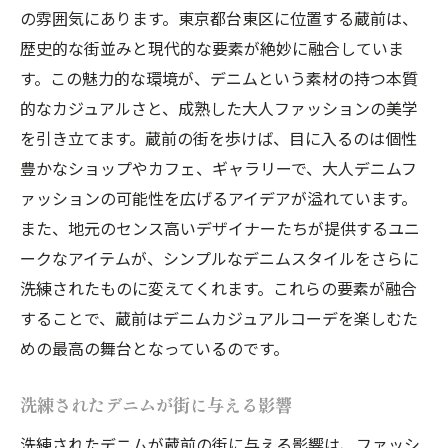
を再発見
の雰囲気にあります。東京都台東区に位置する蔵前は、
大人のデニムスタイルを再定義する
歴史的な街並みと現代的な要素が絶妙に融合していま
す。この魅力的な環境が、デニムという素材の持つ本質
蔵前でデニムが映し出す大人の魅力
的なカジュアルさと、成熟した大人ファッションの美学
デニムが創る新しいファッションの可能性
を引き立てます。蔵前の街を歩けば、目に入るのは個性
蔵前で再発見するデニムの魅力
豊かなショップやカフェ、ギャラリーで、大人デニムフ
大人ファッションの新たなスタイルを探る
ァッションの可能性を広げるアイデアが溢れています。
蔵前でデニムの極みを体感する
また、地元のセンス高いデザイナーたちが提供するユニ
蔵前の風情に溶け込む大人デニムファッション
ークなアイテムが、シンプルなデニムスタイルをさらに
の魅力
洗練されたものに変えてくれます。これらの要素が融合
蔵前の魅力が映し出すデニムスタイル
することで、蔵前はデニムカジュアルコーデを楽しむた
大人ファッションが街に溶け込む瞬間
めの最高の舞台となっているのです。
デニムが引き出す蔵前の風情
洗練されたデニムが街に与える影響
大人デニムがもたらす街の新しい顔
洗練されたデニムが蔵前の街に与える影響は、ファッシ
蔵前で感じるデニムファッションの深み