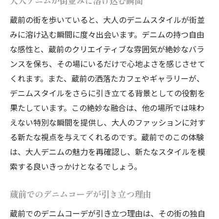
大人デニムが街並みに溶け込む瞬間
大人スタイルにおけるデニムの役割
蔵前の街を歩いていると、大人のデニムスタイルが街並
デニムが創る大人ファッションの革新
みに溶け込む瞬間に度々出会います。デニムの持つ自由
蔵前で感じるデニムカジュアルの魅力
な感性と、蔵前のクリエイティブな雰囲気が絶妙なバラ
デニムが体現する大人の余裕と洗練
ンスを保ち、その場にいるだけで心地よさを感じさせて
くれます。また、蔵前の洒落たカフェやギャラリーが、
蔵前で見つける大人のためのデニムと街並みの
デニムスタイルをさらに引き立てる背景としての役割を
融合
果たしています。この絶妙な融合は、他の場所では味わ
デニムが街に映し出す大人の魅力
えない特別な瞬間を提供し、大人のファッションに対す
蔵前で体感するデニムの新たな一面
る新たな視点を与えてくれるのです。蔵前でのこの体験
街並みとデニムが調和する瞬間
は、大人デニムの魅力を再確認し、新たなスタイルを模
大人のためのデニムスタイルの創造
索する良いきっかけとなるでしょう。
蔵前で味わうデニムと風景の共演
デニムが映し出す蔵前の魅力的な街並み
蔵前でのデニムコーデが引き立つ理由
大人ファッションの極み蔵前でデニムスタイル
蔵前でのデニムコーデが引き立つ理由は、その街の独自