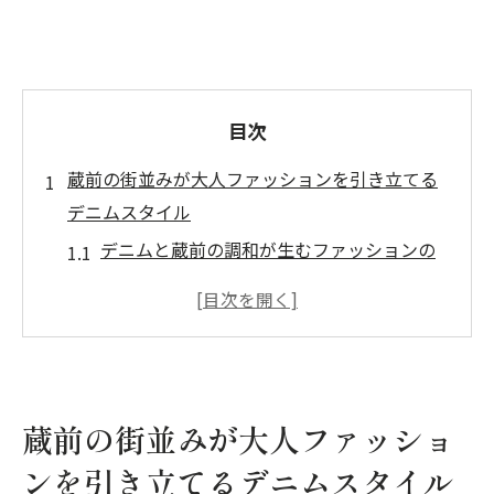
目次
蔵前の街並みが大人ファッションを引き立てる
デニムスタイル
デニムと蔵前の調和が生むファッションの
美
大人デニムが街並みに溶け込む瞬間
蔵前でのデニムコーデが引き立つ理由
洗練されたデニムが街に与える影響
大人ファッションのための蔵前の街並み探
蔵前の街並みが大人ファッショ
訪
ンを引き立てるデニムスタイル