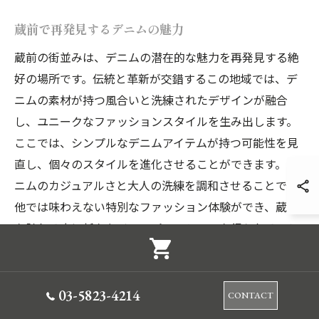
蔵前で再発見するデニムの魅力
蔵前の街並みは、デニムの潜在的な魅力を再発見する絶
好の場所です。伝統と革新が交錯するこの地域では、デ
ニムの素材が持つ風合いと洗練されたデザインが融合
し、ユニークなファッションスタイルを生み出します。
ここでは、シンプルなデニムアイテムが持つ可能性を見
直し、個々のスタイルを進化させることができます。デ
ニムのカジュアルさと大人の洗練を調和させることで、
他では味わえない特別なファッション体験ができ、蔵前
を訪れる度に新たなインスピレーションを得られるでし
ょう。
大人ファッションの新たなスタイルを探る
03-5823-4214
CONTACT
東京都台東区蔵前で、大人ファッションの新たなスタイ