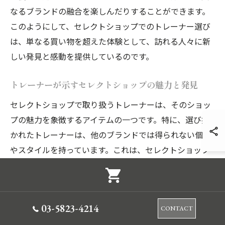
なるブランドの融合を楽しんだりすることができます。
このようにして、セレクトショップでのトレーナー選び
は、単なる買い物を超えた体験として、訪れる人々に新
しい発見と感動を提供しているのです。
トレーナーが示すセレクトショップの魅力と発見
セレクトショップで取り扱うトレーナーは、そのショッ
プの魅力を象徴するアイテムの一つです。特に、選び抜
かれたトレーナーは、他のブランドでは得られない個性
やスタイルを持っています。これは、セレクトショップ
が地元のデザイナーや職人と協力し、限定的なアイテム
を提供することが多いためです。こうしたトレーナー
は、訪れる人々に独自のファッション体験をもたらし、
03-5823-4214
各ショップの特徴や価値観を直接肌で感じることができ
CONTACT
ます。また、トレーナーの素材やデザインに注目するこ