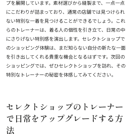
プを展開しています。素材選びから縫製まで、一点一点
る秘訣
にこだわりが詰まっており、通常の店舗では見つけられ
セレクトショップのトレーナーが導く自己
ない特別な一着を見つけることができるでしょう。これ
表現のステップ
らのトレーナーは、着る人の個性を引き立て、日常の中
トレーナーを使った自分らしさの発見とセ
にさりげない特別感を演出します。セレクトショップで
レクトショップ
のショッピング体験は、まだ知らない自分の新たな一面
を引き出してくれる貴重な機会となるはずです。次回の
トレーナーを通じてセレクトショップで新たな
ショッピングでは、ぜひセレクトショップを訪れ、その
自分を見つける旅
特別なトレーナーの秘密を体感してみてください。
セレクトショップのトレーナーで始まる自
己発見の旅
トレーナー選びで新たな自分を引き出す
セレクトショップのトレーナー
セレクトショップのトレーナーで得る新し
い自分の視点
で日常をアップグレードする方
トレーナーを通じた自分探しとセレクトシ
法
ョップの旅