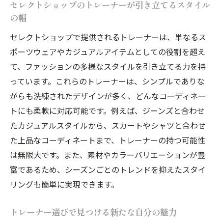
セレクトショップのトレーナーが引き立てるスタイル
びのヒント
の幅
トレーナー選びで見つける新たなファッシ
セレクトショップで提供されるトレーナーは、単なるス
ョンの可能性
ポーツウェアやカジュアルアイテムとしての役割を超え
セレクトショップでのトレーナー選びの成
て、ファッションの多様なスタイルを引き立てる力を持
功例
っています。これらのトレーナーは、シンプルでありな
セレクトショップでしか手に入らないユニーク
がらも洗練されたデザインが多く、どんなコーディネー
なトレーナー
トにも柔軟に対応可能です。例えば、ジーンズと合わせ
たカジュアルスタイルから、スカートやシャツと合わせ
ユニークなデザインが魅力のセレクトショ
た上品なコーディネートまで、トレーナーの持つ可能性
ップのトレーナー
は無限大です。また、素材やカラーバリエーションが豊
セレクトショップが提供する一品物のトレ
富であるため、シーズンごとのトレンドを抑えたスタイ
ーナーとは
リングも簡単に実現できます。
他にはないセレクトショップのトレーナー
を選ぶ理由
トレーナー選びで見つける新たな自分の魅力
セレクトショップのトレーナーで個性を強