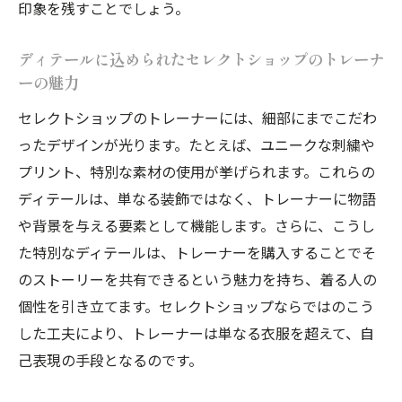
印象を残すことでしょう。
の変化
トレーナー選びで広がる日常のファッショ
ディテールに込められたセレクトショップのトレーナ
ーの魅力
ンの可能性
セレクトショップのトレーナーで発見する
セレクトショップのトレーナーには、細部にまでこだわ
新しい日常
ったデザインが光ります。たとえば、ユニークな刺繍や
プリント、特別な素材の使用が挙げられます。これらの
個性を映し出すセレクトショップのトレーナー
ディテールは、単なる装飾ではなく、トレーナーに物語
選びのコツ
や背景を与える要素として機能します。さらに、こうし
自分らしさを強調するセレクトショップの
た特別なディテールは、トレーナーを購入することでそ
トレーナー選び
のストーリーを共有できるという魅力を持ち、着る人の
セレクトショップでのトレーナー選びに必
個性を引き立てます。セレクトショップならではのこう
要なポイント
した工夫により、トレーナーは単なる衣服を超えて、自
個性を引き出すトレーナーの選び方と着こ
己表現の手段となるのです。
なし方
セレクトショップが提供するトレーナー選