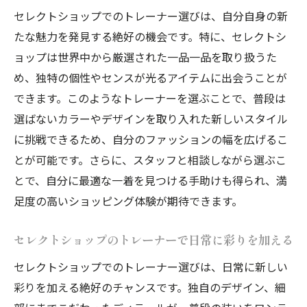
セレクトショップでのトレーナー選びは、自分自身の新
調する方法
たな魅力を発見する絶好の機会です。特に、セレクトシ
限定アイテムとしてのセレクトショップの
ョップは世界中から厳選された一品一品を取り扱うた
トレーナー
め、独特の個性やセンスが光るアイテムに出会うことが
セレクトショップのトレーナーで差をつけ
できます。このようなトレーナーを選ぶことで、普段は
るスタイル
選ばないカラーやデザインを取り入れた新しいスタイル
トレーナー選びで発見するセレクトショップの
に挑戦できるため、自分のファッションの幅を広げるこ
新たな魅力
とが可能です。さらに、スタッフと相談しながら選ぶこ
セレクトショップのトレーナーで知る新し
とで、自分に最適な一着を見つける手助けも得られ、満
い魅力
足度の高いショッピング体験が期待できます。
トレーナーを通じて発見するセレクトショ
ップの可能性
セレクトショップのトレーナーで日常に彩りを加える
セレクトショップが提案するトレーナー選
セレクトショップでのトレーナー選びは、日常に新しい
びの楽しさ
彩りを加える絶好のチャンスです。独自のデザイン、細
トレーナーが示すセレクトショップの魅力