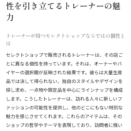
性を引き立てるトレーナーの魅
力
力
セレクトショップのトレーナーで日常に彩
りを加える
トレーナーが持つセレクトショップならではの個性と
他にはないセレクトショップのトレーナー
は
の秘密
セレクトショップで販売されるトレーナーは、その店ご
セレクトショップのトレーナーで日常をアップ
とに異なる個性を持っています。それは、オーナーやバ
グレードする方法
イヤーの選択眼が反映された結果です。彼らは大量生産
日常を彩るセレクトショップのトレーナー
品では決して得られない、独自のスタイルやデザインを
活用法
探し求め、一点物や限定品を中心にラインナップを構成
セレクトショップのトレーナーで変わる毎
します。こうしたトレーナーは、訪れる人々に新しいフ
日のスタイル
ァッションの可能性を提供し、他のどこにもない特別な
トレーナーで実現するセレクトショップな
魅力を感じさせてくれます。これらのアイテムは、その
らではのコーディネート
ショップの哲学やテーマを表現しており、訪問者に強い
セレクトショップのトレーナーが生む日常