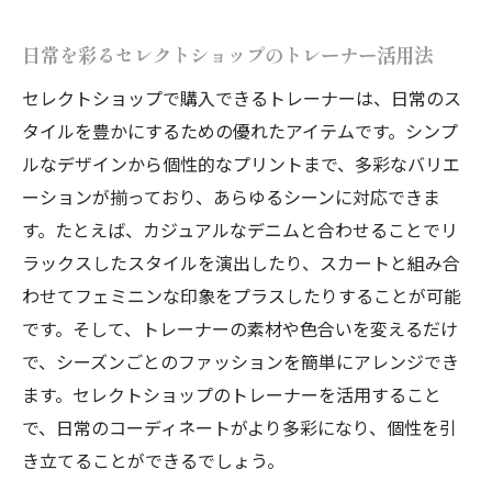
セレクトショップでのトレーナー選びが導
日常を彩るセレクトショップのトレーナー活用法
く新たな自分
セレクトショップで購入できるトレーナーは、日常のス
トレーナー選びが促すセレクトショップで
タイルを豊かにするための優れたアイテムです。シンプ
の自己探求
ルなデザインから個性的なプリントまで、多彩なバリエ
セレクトショップのトレーナーが個性を引き立
ーションが揃っており、あらゆるシーンに対応できま
てる理由
す。たとえば、カジュアルなデニムと合わせることでリ
セレクトショップのトレーナーが引き立て
ラックスしたスタイルを演出したり、スカートと組み合
る個性の秘密
わせてフェミニンな印象をプラスしたりすることが可能
トレーナーで見せるセレクトショップの個
です。そして、トレーナーの素材や色合いを変えるだけ
性強調術
で、シーズンごとのファッションを簡単にアレンジでき
セレクトショップのトレーナーが選ばれる
ます。セレクトショップのトレーナーを活用すること
理由
で、日常のコーディネートがより多彩になり、個性を引
個性を尊重するセレクトショップのトレー
き立てることができるでしょう。
ナーの魅力