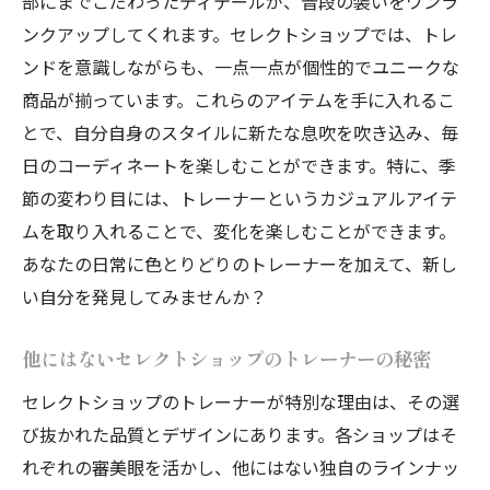
部にまでこだわったディテールが、普段の装いをワンラ
と発見
ンクアップしてくれます。セレクトショップでは、トレ
ンドを意識しながらも、一点一点が個性的でユニークな
セレクトショップでのトレーナー選びの新
商品が揃っています。これらのアイテムを手に入れるこ
たな視点
とで、自分自身のスタイルに新たな息吹を吹き込み、毎
トレーナー選びが教えるセレクトショップ
日のコーディネートを楽しむことができます。特に、季
の奥深さ
節の変わり目には、トレーナーというカジュアルアイテ
セレクトショップのトレーナーで自分らしさを
ムを取り入れることで、変化を楽しむことができます。
表現する秘訣
あなたの日常に色とりどりのトレーナーを加えて、新し
セレクトショップのトレーナーで自分を表
い自分を発見してみませんか？
現する方法
トレーナーを通じた個性の表現とセレクト
他にはないセレクトショップのトレーナーの秘密
ショップの力
セレクトショップのトレーナーが特別な理由は、その選
セレクトショップのトレーナーが叶える自
び抜かれた品質とデザインにあります。各ショップはそ
分らしさ
れぞれの審美眼を活かし、他にはない独自のラインナッ
トレーナー選びで自分らしさをアピールす