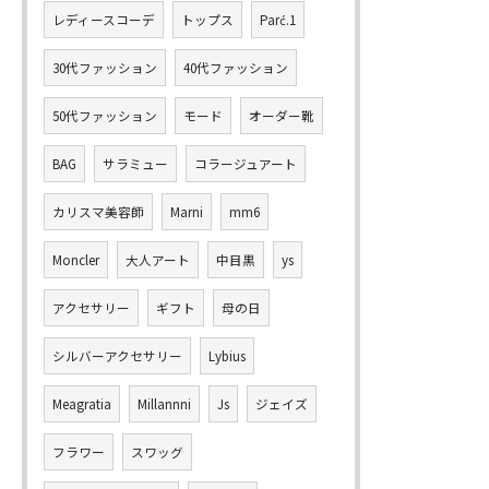
レディースコーデ
トップス
Parć.1
30代ファッション
40代ファッション
50代ファッション
モード
オーダー靴
BAG
サラミュー
コラージュアート
カリスマ美容師
Marni
mm6
Moncler
大人アート
中目黒
ys
アクセサリー
ギフト
母の日
シルバーアクセサリー
Lybius
Meagratia
Millannni
Js
ジェイズ
フラワー
スワッグ