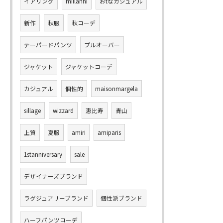
イアリング
millanni
おtなカジュアル
新作
秋服
秋コーデ
テーパードパンツ
プルオーバー
ジャケット
ジャケットコーデ
カジュアル
個性的
maisonmargela
sillage
wizzard
恵比寿
青山
上質
夏服
amiri
amiparis
1stanniversary
sale
デザイナーズブランド
ラグジュアリーブランド
個性派ブランド
ハーフパンツコーデ