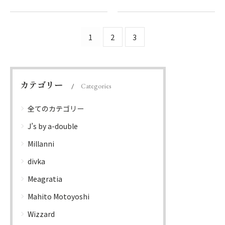
1
2
3
カテゴリー
Categories
全てのカテゴリー
J’s by a-double
Millanni
divka
Meagratia
Mahito Motoyoshi
Wizzard