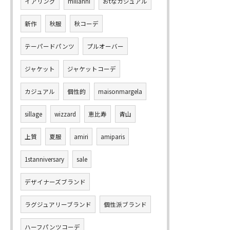
イアリング
millanni
おtなカジュアル
新作
秋服
秋コーデ
テーパードパンツ
プルオーバー
ジャケット
ジャケットコーデ
カジュアル
個性的
maisonmargela
sillage
wizzard
恵比寿
青山
上質
夏服
amiri
amiparis
1stanniversary
sale
デザイナーズブランド
ラグジュアリーブランド
個性派ブランド
ハーフパンツコーデ