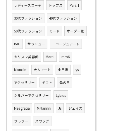
レディースコーデ
トップス
Parć.1
30代ファッション
40代ファッション
50代ファッション
モード
オーダー靴
BAG
サラミュー
コラージュアート
カリスマ美容師
Marni
mm6
Moncler
大人アート
中目黒
ys
アクセサリー
ギフト
母の日
シルバーアクセサリー
Lybius
Meagratia
Millannni
Js
ジェイズ
フラワー
スワッグ