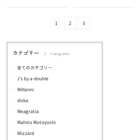
1
2
3
カテゴリー
Categories
全てのカテゴリー
J’s by a-double
Millanni
divka
Meagratia
Mahito Motoyoshi
Wizzard