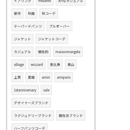
イアリング
millanni
おtなカジュアル
新作
秋服
秋コーデ
テーパードパンツ
プルオーバー
ジャケット
ジャケットコーデ
カジュアル
個性的
maisonmargela
sillage
wizzard
恵比寿
青山
上質
夏服
amiri
amiparis
1stanniversary
sale
デザイナーズブランド
ラグジュアリーブランド
個性派ブランド
ハーフパンツコーデ