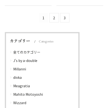
1
2
3
カテゴリー
Categories
全てのカテゴリー
J’s by a-double
Millanni
divka
Meagratia
Mahito Motoyoshi
Wizzard