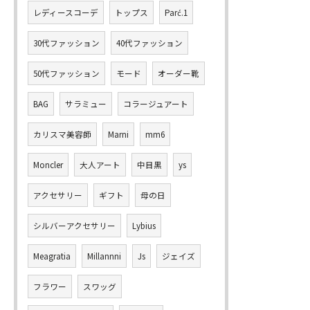
レディースコーデ
トップス
Parć.1
30代ファッション
40代ファッション
50代ファッション
モード
オーダー靴
BAG
サラミュー
コラージュアート
カリスマ美容師
Marni
mm6
Moncler
大人アート
中目黒
ys
アクセサリー
ギフト
母の日
シルバーアクセサリー
Lybius
Meagratia
Millannni
Js
ジェイズ
フラワー
スワッグ