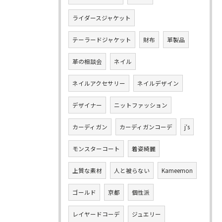
ライダースジャケット
テーラードジャケット
財布
革製品
革の相談会
ネイル
ネイルアクセサリー
ネイルデザイン
デザイナー
ニットファッション
カーディガン
カーディガンコーデ
j‘s
モンスターコート
着姿綺麗
上質な素材
人と被らない
Kameemon
ゴールド
京都
個性派
レイヤードコーデ
ジュエリー