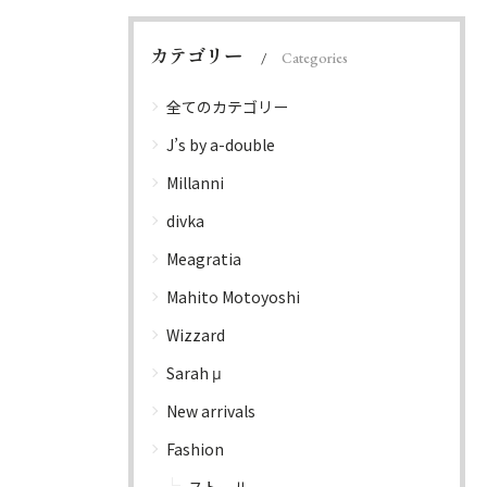
カテゴリー
Categories
全てのカテゴリー
J’s by a-double
Millanni
divka
Meagratia
Mahito Motoyoshi
Wizzard
Sarah μ
New arrivals
Fashion
ストール