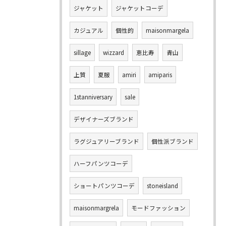
ジャケット
ジャケットコーデ
カジュアル
個性的
maisonmargela
sillage
wizzard
恵比寿
青山
上質
夏服
amiri
amiparis
1stanniversary
sale
デザイナーズブランド
ラグジュアリーブランド
個性派ブランド
ハーフパンツコーデ
ショートパンツコーデ
stoneisland
maisonmargrela
モードファッション