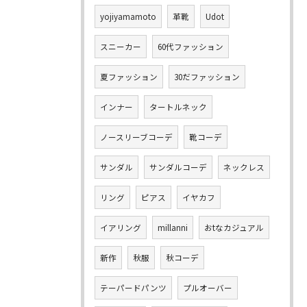
yojiyamamoto
革靴
Udot
スニーカー
60代ファッション
夏ファッション
30だファッション
インナー
タートルネック
ノースリーブコーデ
靴コーデ
サンダル
サンダルコーデ
ネックレス
リング
ピアス
イヤカフ
イアリング
millanni
おtなカジュアル
新作
秋服
秋コーデ
テーパードパンツ
プルオーバー