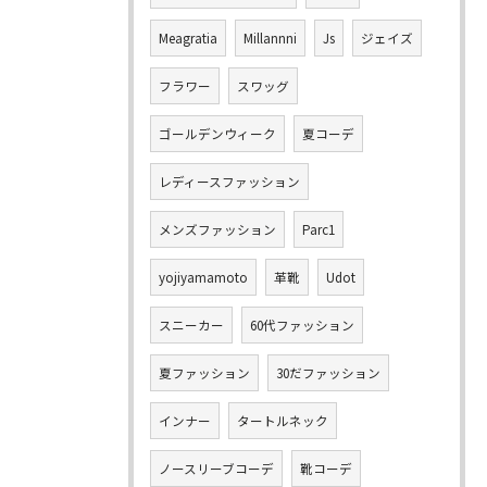
Meagratia
Millannni
Js
ジェイズ
フラワー
スワッグ
ゴールデンウィーク
夏コーデ
レディースファッション
メンズファッション
Parc1
yojiyamamoto
革靴
Udot
スニーカー
60代ファッション
夏ファッション
30だファッション
インナー
タートルネック
ノースリーブコーデ
靴コーデ