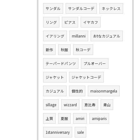
サンダル
サンダルコーデ
ネックレス
リング
ピアス
イヤカフ
イアリング
millanni
おtなカジュアル
新作
秋服
秋コーデ
テーパードパンツ
プルオーバー
ジャケット
ジャケットコーデ
カジュアル
個性的
maisonmargela
sillage
wizzard
恵比寿
青山
上質
夏服
amiri
amiparis
1stanniversary
sale