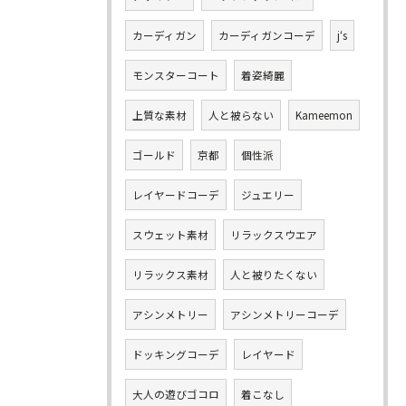
カーディガン
カーディガンコーデ
j‘s
モンスターコート
着姿綺麗
上質な素材
人と被らない
Kameemon
ゴールド
京都
個性派
レイヤードコーデ
ジュエリー
スウェット素材
リラックスウエア
リラックス素材
人と被りたくない
アシンメトリー
アシンメトリーコーデ
ドッキングコーデ
レイヤード
大人の遊びゴコロ
着こなし