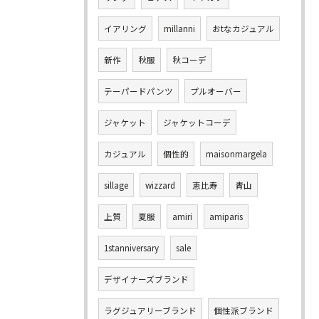
イアリング
millanni
おtなカジュアル
新作
秋服
秋コーデ
テーパードパンツ
プルオーバー
ジャケット
ジャケットコーデ
カジュアル
個性的
maisonmargela
sillage
wizzard
恵比寿
青山
上質
夏服
amiri
amiparis
1stanniversary
sale
デザイナーズブランド
ラグジュアリーブランド
個性派ブランド