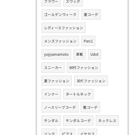
フラワー
スワッグ
ゴールデンウィーク
夏コーデ
レディースファッション
メンズファッション
Parc1
yojiyamamoto
革靴
Udot
スニーカー
60代ファッション
夏ファッション
30だファッション
インナー
タートルネック
ノースリーブコーデ
靴コーデ
サンダル
サンダルコーデ
ネックレス
リング
ピアス
イヤカフ