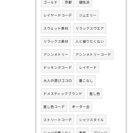
ゴールド
京都
個性派
レイヤードコーデ
ジュエリー
スウェット素材
リラックスウエア
リラックス素材
人と被りたくない
アシンメトリー
アシンメトリーコーデ
ドッキングコーデ
レイヤード
大人の遊びゴコロ
着こなし
ドメスティックブランド
差し色
差し色コーデ
オーダー会
ストリートコーデ
シャツスタイル
シャツの着こなし
春色
プリーツ