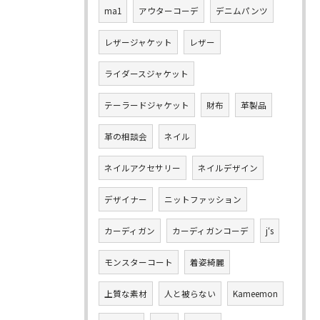
ma1
アウターコーデ
デニムパンツ
レザージャケット
レザー
ライダースジャケット
テーラードジャケット
財布
革製品
革の相談会
ネイル
ネイルアクセサリー
ネイルデザイン
デザイナー
ニットファッション
カーディガン
カーディガンコーデ
j‘s
モンスターコート
着姿綺麗
上質な素材
人と被らない
Kameemon