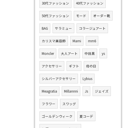
30代ファッション
40代ファッション
50代ファッション
モード
オーダー靴
BAG
サラミュー
コラージュアート
カリスマ美容師
Marni
mm6
Moncler
大人アート
中目黒
ys
アクセサリー
ギフト
母の日
シルバーアクセサリー
Lybius
Meagratia
Millannni
Js
ジェイズ
フラワー
スワッグ
ゴールデンウィーク
夏コーデ