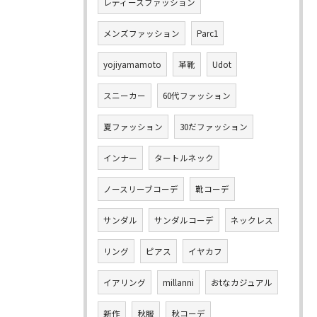
レディースファッション
メンズファッション
Parc1
yojiyamamoto
革靴
Udot
スニーカー
60代ファッション
夏ファッション
30だファッション
インナー
タートルネック
ノースリーブコーデ
靴コーデ
サンダル
サンダルコーデ
ネックレス
リング
ピアス
イヤカフ
イアリング
millanni
おtなカジュアル
新作
秋服
秋コーデ