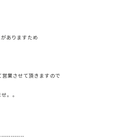
れがありますため
して営業させて頂きますので
ませ。。
-------------