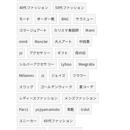
40代ファッション
50代ファッション
モード
オーダー靴
BAG
サラミュー
コラージュアート
カリスマ美容師
Marni
mm6
Moncler
大人アート
中目黒
ys
アクセサリー
ギフト
母の日
シルバーアクセサリー
Lybius
Meagratia
Millannni
Js
ジェイズ
フラワー
スワッグ
ゴールデンウィーク
夏コーデ
レディースファッション
メンズファッション
Parc1
yojiyamamoto
革靴
Udot
スニーカー
60代ファッション