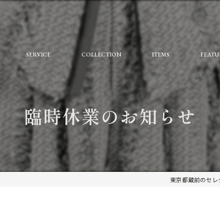
SERVICE
COLLECTION
ITEMS
FEATU
FAQ
おしゃ
大人
臨時休業のお知らせ
個性的
モード
ストリ
東京都蔵前のセレク