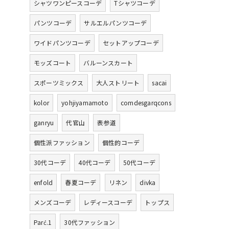
シャツワンピースコーデ
Tシャツコーデ
パンツコーデ
サルエルパンツコーデ
ワイドパンツコーデ
セットアップコーデ
モッズコート
バルーンスカート
スポーツミックス
大人ストリート
sacai
kolor
yohjiyamamoto
comdesgarqcons
ganryu
代官山
表参道
個性派ファッション
個性的コーデ
30代コーデ
40代コーデ
50代コーデ
enfold
春夏コーデ
リネン
divka
メンズコーデ
レディースコーデ
トップス
Parć.1
30代ファッション