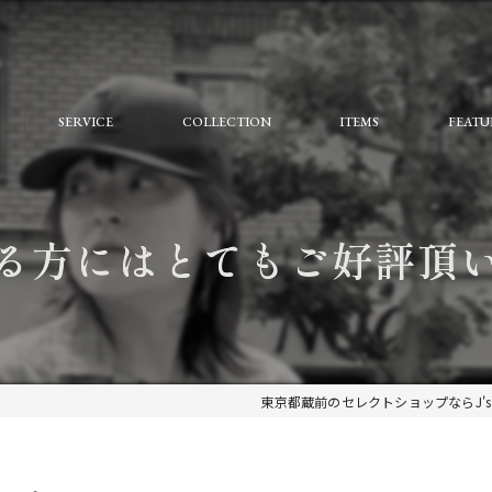
SERVICE
COLLECTION
ITEMS
FEATU
FAQ
おしゃ
大人
る方にはとてもご好評頂
個性的
モード
ストリ
東京都蔵前のセレクトショップならJ's