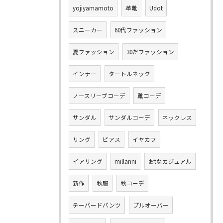
yojiyamamoto
革靴
Udot
スニーカー
60代ファッション
夏ファッション
30だファッション
インナー
タートルネック
ノースリーブコーデ
靴コーデ
サンダル
サンダルコーデ
ネックレス
リング
ピアス
イヤカフ
イアリング
millanni
おtなカジュアル
新作
秋服
秋コーデ
テーパードパンツ
プルオーバー