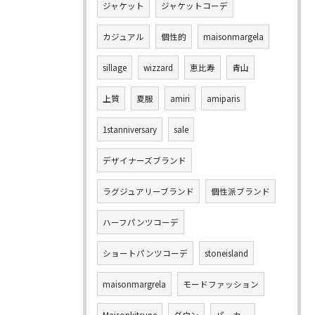
ジャケット
ジャケットコーデ
カジュアル
個性的
maisonmargela
sillage
wizzard
恵比寿
青山
上質
夏服
amiri
amiparis
1stanniversary
sale
デザイナーズブランド
ラグジュアリーブランド
個性派ブランド
ハーフパンツコーデ
ショートパンツコーデ
stoneisland
maisonmargrela
モードファッション
Maisonkitsune
ダウン
パーカー