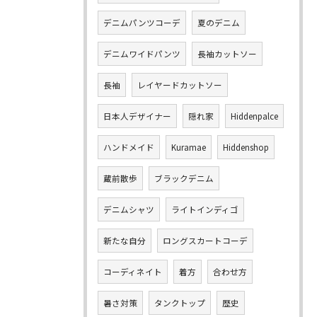
デニムパンツコーデ
夏のデニム
デニムワイドパンツ
長袖カットソー
長袖
レイヤードカットソー
日本人デザイナー
隠れ家
Hiddenpalce
ハンドメイド
Kuramae
Hiddenshop
蔵前散歩
ブラックデニム
デニムシャツ
ライトインディゴ
新たな自分
ロングスカートコーデ
コーディネイト
着方
合わせ方
暑さ対策
タンクトップ
歴史