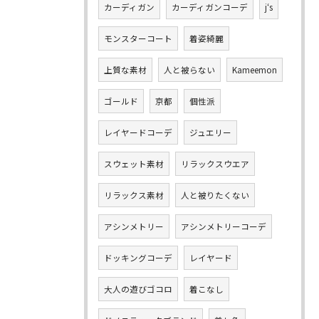
カーディガン
カーディガンコーデ
j‘s
モンスターコート
着姿綺麗
上質な素材
人と被らない
Kameemon
ゴールド
京都
個性派
レイヤードコーデ
ジュエリー
スウェット素材
リラックスウエア
リラックス素材
人と被りたくない
アシンメトリー
アシンメトリーコーデ
ドッキングコーデ
レイヤード
大人の遊びゴコロ
着こなし