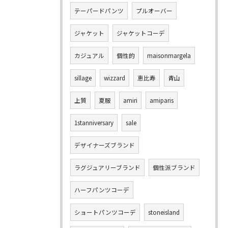
テーパードパンツ
プルオーバー
ジャケット
ジャケットコーデ
カジュアル
個性的
maisonmargela
sillage
wizzard
恵比寿
青山
上質
夏服
amiri
amiparis
1stanniversary
sale
デザイナーズブランド
ラグジュアリーブランド
個性派ブランド
ハーフパンツコーデ
ショートパンツコーデ
stoneisland