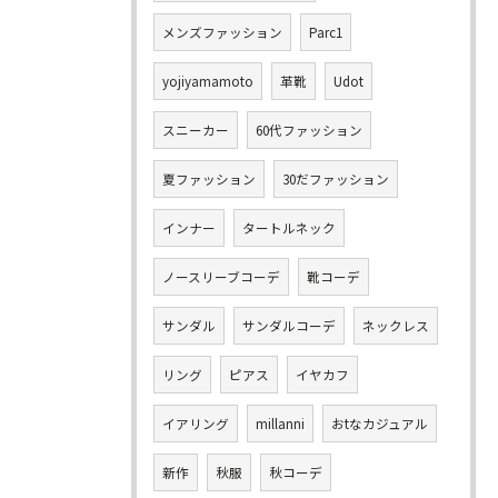
メンズファッション
Parc1
yojiyamamoto
革靴
Udot
スニーカー
60代ファッション
夏ファッション
30だファッション
インナー
タートルネック
ノースリーブコーデ
靴コーデ
サンダル
サンダルコーデ
ネックレス
リング
ピアス
イヤカフ
イアリング
millanni
おtなカジュアル
新作
秋服
秋コーデ