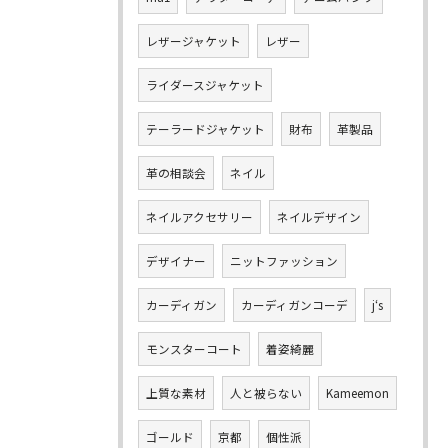
レザージャケット
レザー
ライダースジャケット
テーラードジャケット
財布
革製品
革の相談会
ネイル
ネイルアクセサリー
ネイルデザイン
デザイナー
ニットファッション
カーディガン
カーディガンコーデ
j‘s
モンスターコート
着姿綺麗
上質な素材
人と被らない
Kameemon
ゴールド
京都
個性派