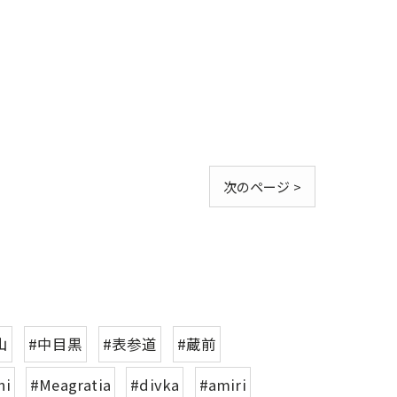
次のページ >
山
#中目黒
#表参道
#蔵前
ni
#Meagratia
#divka
#amiri