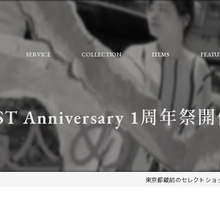
SERVICE
COLLECTION
ITEMS
FEATU
FAQ
おしゃ
大人
ST Anniversary 1周年祭
個性的
モード
ストリ
東京都蔵前のセレクトショッ