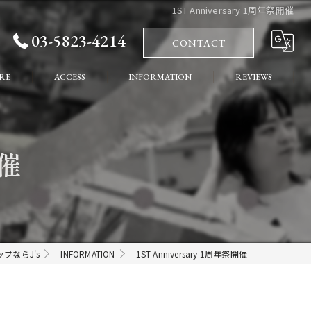
1ST Anniversary 1周年祭開催
03-5823-4214
CONTACT
RE
ACCESS
INFORMATION
REVIEWS
れ
COLUMN
開催
ート
プならJ's
INFORMATION
1ST Anniversary 1周年祭開催