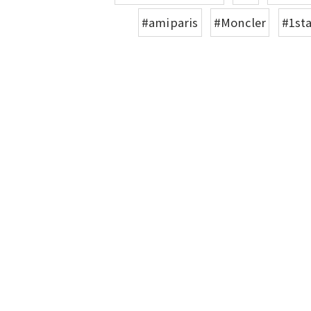
#amiparis
#Moncler
#1st