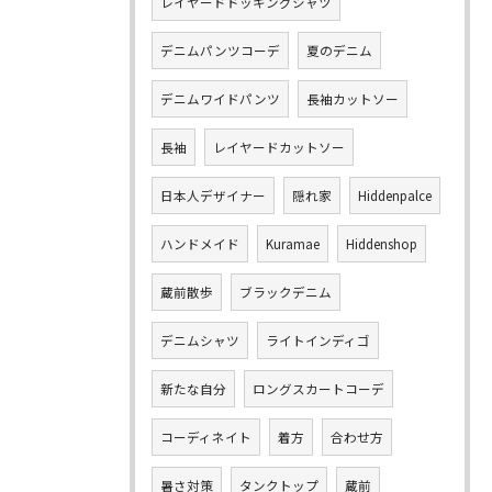
レイヤードドッキングシャツ
デニムパンツコーデ
夏のデニム
デニムワイドパンツ
長袖カットソー
長袖
レイヤードカットソー
日本人デザイナー
隠れ家
Hiddenpalce
ハンドメイド
Kuramae
Hiddenshop
蔵前散歩
ブラックデニム
デニムシャツ
ライトインディゴ
新たな自分
ロングスカートコーデ
コーディネイト
着方
合わせ方
暑さ対策
タンクトップ
蔵前