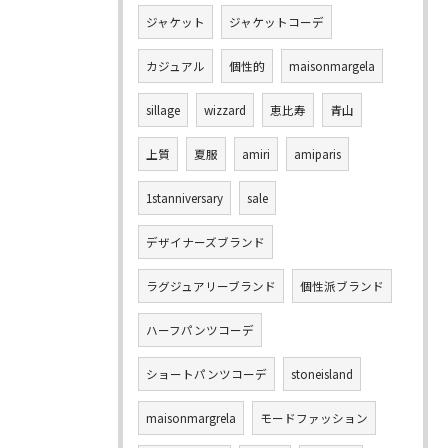
ジャケット
ジャケットコーデ
カジュアル
個性的
maisonmargela
sillage
wizzard
恵比寿
青山
上質
夏服
amiri
amiparis
1stanniversary
sale
デザイナーズブランド
ラグジュアリーブランド
個性派ブランド
ハーフパンツコーデ
ショートパンツコーデ
stoneisland
maisonmargrela
モードファッション