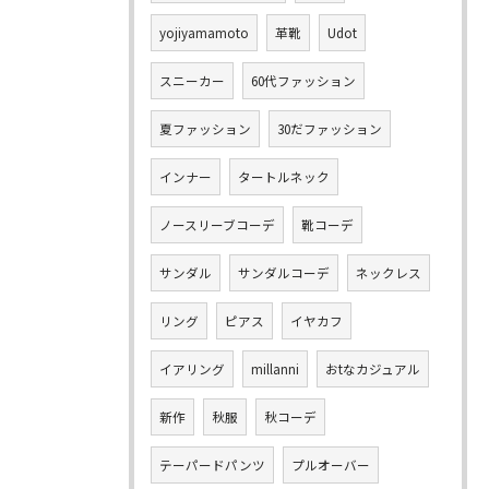
yojiyamamoto
革靴
Udot
スニーカー
60代ファッション
夏ファッション
30だファッション
インナー
タートルネック
ノースリーブコーデ
靴コーデ
サンダル
サンダルコーデ
ネックレス
リング
ピアス
イヤカフ
イアリング
millanni
おtなカジュアル
新作
秋服
秋コーデ
テーパードパンツ
プルオーバー