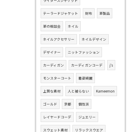
ライダースジャケット
テーラードジャケット
財布
革製品
革の相談会
ネイル
ネイルアクセサリー
ネイルデザイン
デザイナー
ニットファッション
カーディガン
カーディガンコーデ
j‘s
モンスターコート
着姿綺麗
上質な素材
人と被らない
Kameemon
ゴールド
京都
個性派
レイヤードコーデ
ジュエリー
スウェット素材
リラックスウエア