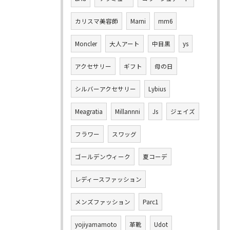
カリスマ美容師
Marni
mm6
Moncler
大人アート
中目黒
ys
アクセサリー
ギフト
母の日
シルバーアクセサリー
Lybius
Meagratia
Millannni
Js
ジェイズ
フラワー
スワッグ
ゴールデンウィーク
夏コーデ
レディースファッション
メンズファッション
Parc1
yojiyamamoto
革靴
Udot