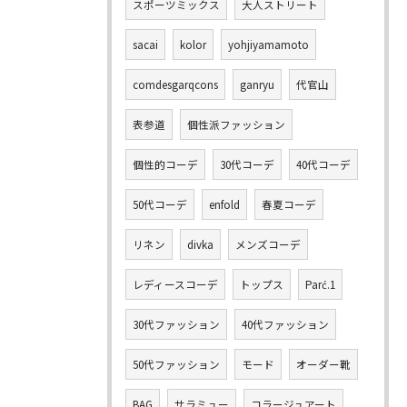
スポーツミックス
大人ストリート
sacai
kolor
yohjiyamamoto
comdesgarqcons
ganryu
代官山
表参道
個性派ファッション
個性的コーデ
30代コーデ
40代コーデ
50代コーデ
enfold
春夏コーデ
リネン
divka
メンズコーデ
レディースコーデ
トップス
Parć.1
30代ファッション
40代ファッション
50代ファッション
モード
オーダー靴
BAG
サラミュー
コラージュアート