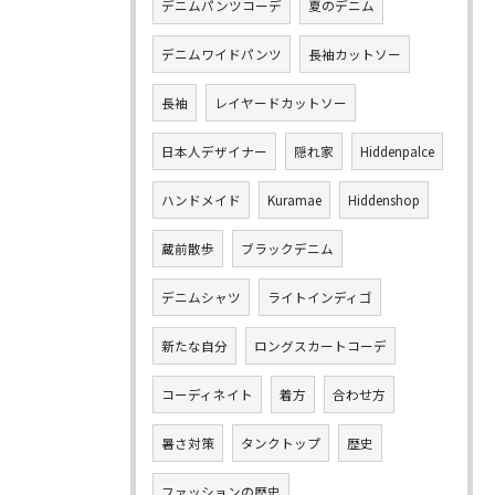
デニムパンツコーデ
夏のデニム
デニムワイドパンツ
長袖カットソー
長袖
レイヤードカットソー
日本人デザイナー
隠れ家
Hiddenpalce
ハンドメイド
Kuramae
Hiddenshop
蔵前散歩
ブラックデニム
デニムシャツ
ライトインディゴ
新たな自分
ロングスカートコーデ
コーディネイト
着方
合わせ方
暑さ対策
タンクトップ
歴史
ファッションの歴史