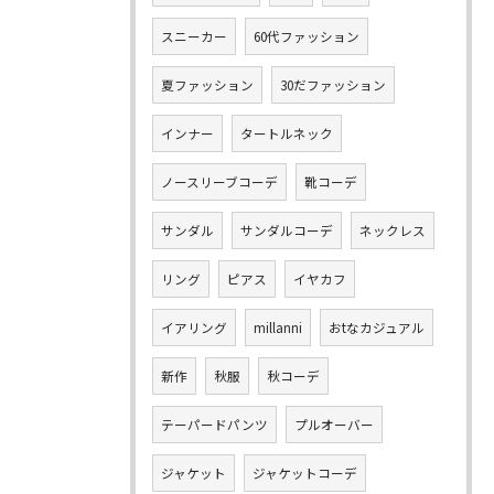
スニーカー
60代ファッション
夏ファッション
30だファッション
インナー
タートルネック
ノースリーブコーデ
靴コーデ
サンダル
サンダルコーデ
ネックレス
リング
ピアス
イヤカフ
イアリング
millanni
おtなカジュアル
新作
秋服
秋コーデ
テーパードパンツ
プルオーバー
ジャケット
ジャケットコーデ