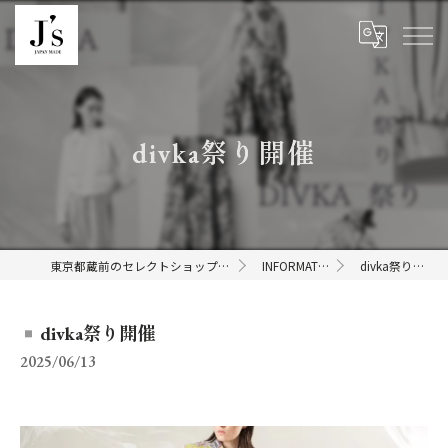
divka祭り開催
東京都蔵前のセレクトショップならJ's
INFORMATION
divka祭り開催
divka祭り開催
2025/06/13