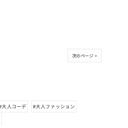
次のページ >
#大人コーデ
#大人ファッション
ツ