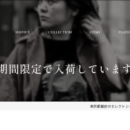
SERVICE
COLLECTION
ITEMS
FEATU
FAQ
おしゃ
大人
期間限定で入荷していま
個性的
モード
ストリ
東京都蔵前のセレクトショ