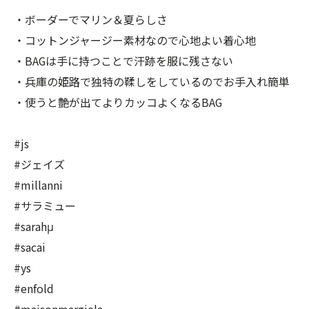
・ボーダーでマリン＆夏らしさ
・コットンジャージー素材なので心地よい着心地
・BAGは手に持つことで汗跡を服に残さない
・兵庫の姫路で独特の鞣しをしているのでお手入れ簡単
・使うと艶が出てよりカッコよくなるBAG
#js
#ジェイズ
#millanni
#サラミュー
#sarahμ
#sacai
#ys
#enfold