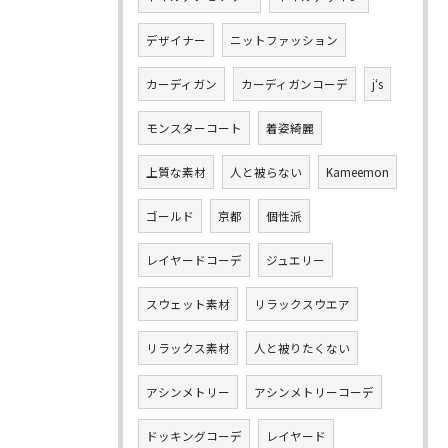
デザイナー
ニットファッション
カーディガン
カーディガンコーデ
j‘s
モンスターコート
着姿綺麗
上質な素材
人と被らない
Kameemon
ゴールド
京都
個性派
レイヤードコーデ
ジュエリー
スウェット素材
リラックスウエア
リラックス素材
人と被りたくない
アシンメトリー
アシンメトリーコーデ
ドッキングコーデ
レイヤード