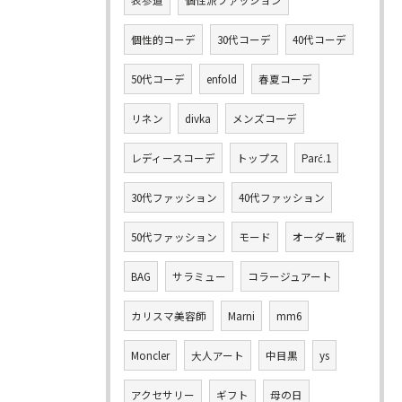
表参道
個性派ファッション
個性的コーデ
30代コーデ
40代コーデ
50代コーデ
enfold
春夏コーデ
リネン
divka
メンズコーデ
レディースコーデ
トップス
Parć.1
30代ファッション
40代ファッション
50代ファッション
モード
オーダー靴
BAG
サラミュー
コラージュアート
カリスマ美容師
Marni
mm6
Moncler
大人アート
中目黒
ys
アクセサリー
ギフト
母の日