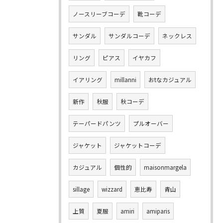
ノースリーブコーデ
靴コーデ
サンダル
サンダルコーデ
ネックレス
リング
ピアス
イヤカフ
イアリング
millanni
おtなカジュアル
新作
秋服
秋コーデ
テーパードパンツ
プルオーバー
ジャケット
ジャケットコーデ
カジュアル
個性的
maisonmargela
sillage
wizzard
恵比寿
青山
上質
夏服
amiri
amiparis