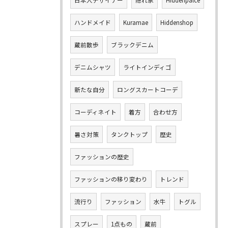
日本人デザイナー
隠れ家
Hiddenpalce
ハンドメイド
Kuramae
Hiddenshop
蔵前散歩
ブラックデニム
デニムシャツ
ライトインディゴ
新たな自分
ロングスカートコーデ
コーディネイト
着方
合わせ方
暑さ対策
タンクトップ
歴史
ファッションの歴史
ファッションの移り変わり
トレンド
流行り
ファッション
水牛
トグル
スプレー
1点もの
蔵前