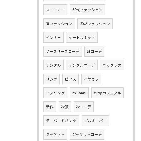
スニーカー
60代ファッション
夏ファッション
30だファッション
インナー
タートルネック
ノースリーブコーデ
靴コーデ
サンダル
サンダルコーデ
ネックレス
リング
ピアス
イヤカフ
イアリング
millanni
おtなカジュアル
新作
秋服
秋コーデ
テーパードパンツ
プルオーバー
ジャケット
ジャケットコーデ