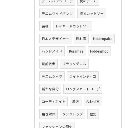
デニムパンツコーデ
夏のデニム
デニムワイドパンツ
長袖カットソー
長袖
レイヤードカットソー
日本人デザイナー
隠れ家
Hiddenpalce
ハンドメイド
Kuramae
Hiddenshop
蔵前散歩
ブラックデニム
デニムシャツ
ライトインディゴ
新たな自分
ロングスカートコーデ
コーディネイト
着方
合わせ方
暑さ対策
タンクトップ
歴史
ファッションの歴史