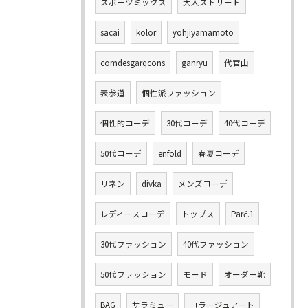
スポーツミックス
大人ストリート
sacai
kolor
yohjiyamamoto
comdesgarqcons
ganryu
代官山
表参道
個性派ファッション
個性的コーデ
30代コーデ
40代コーデ
50代コーデ
enfold
春夏コーデ
リネン
divka
メンズコーデ
レディースコーデ
トップス
Parć.1
30代ファッション
40代ファッション
50代ファッション
モード
オーダー靴
BAG
サラミュー
コラージュアート