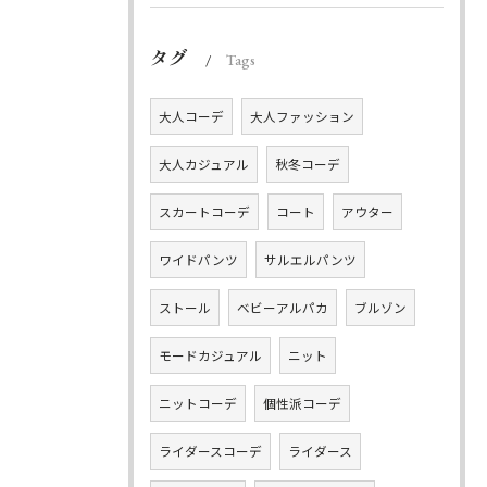
タグ
Tags
大人コーデ
大人ファッション
大人カジュアル
秋冬コーデ
スカートコーデ
コート
アウター
ワイドパンツ
サルエルパンツ
ストール
ベビーアルパカ
ブルゾン
モードカジュアル
ニット
ニットコーデ
個性派コーデ
ライダースコーデ
ライダース