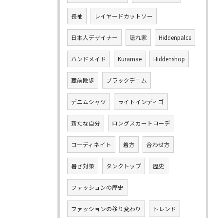
長袖
レイヤードカットソー
日本人デザイナー
隠れ家
Hiddenpalce
ハンドメイド
Kuramae
Hiddenshop
蔵前散歩
ブラックデニム
デニムシャツ
ライトインディゴ
新たな自分
ロングスカートコーデ
コーディネイト
着方
合わせ方
暑さ対策
タンクトップ
歴史
ファッションの歴史
ファッションの移り変わり
トレンド