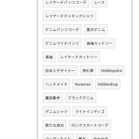
レイヤードパンツコーデ
レース
レイヤードドッキングシャツ
デニムパンツコーデ
夏のデニム
デニムワイドパンツ
長袖カットソー
長袖
レイヤードカットソー
日本人デザイナー
隠れ家
Hiddenpalce
ハンドメイド
Kuramae
Hiddenshop
蔵前散歩
ブラックデニム
デニムシャツ
ライトインディゴ
新たな自分
ロングスカートコーデ
コーディネイト
着方
合わせ方