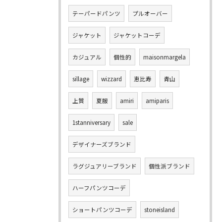
テーパードパンツ
プルオーバー
ジャケット
ジャケットコーデ
カジュアル
個性的
maisonmargela
sillage
wizzard
恵比寿
青山
上質
夏服
amiri
amiparis
1stanniversary
sale
デザイナーズブランド
ラグジュアリーブランド
個性派ブランド
ハーフパンツコーデ
ショートパンツコーデ
stoneisland