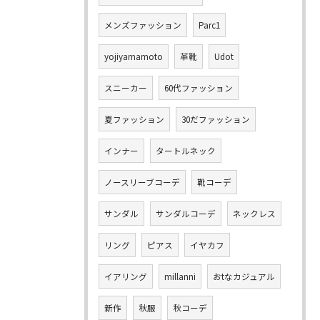
メンズファッション
Parc1
yojiyamamoto
革靴
Udot
スニーカー
60代ファッション
夏ファッション
30だファッション
インナー
タートルネック
ノースリーブコーデ
靴コーデ
サンダル
サンダルコーデ
ネックレス
リング
ピアス
イヤカフ
イアリング
millanni
おtなカジュアル
新作
秋服
秋コーデ