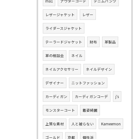
ma1
アウターコーデ
デニムパンツ
レザージャケット
レザー
ライダースジャケット
テーラードジャケット
財布
革製品
革の相談会
ネイル
ネイルアクセサリー
ネイルデザイン
デザイナー
ニットファッション
カーディガン
カーディガンコーデ
j‘s
モンスターコート
着姿綺麗
上質な素材
人と被らない
Kameemon
ゴールド
京都
個性派