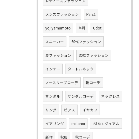
レディースファッション
メンズファッション
Parc1
yojiyamamoto
革靴
Udot
スニーカー
60代ファッション
夏ファッション
30だファッション
インナー
タートルネック
ノースリーブコーデ
靴コーデ
サンダル
サンダルコーデ
ネックレス
リング
ピアス
イヤカフ
イアリング
millanni
おtなカジュアル
新作
秋服
秋コーデ