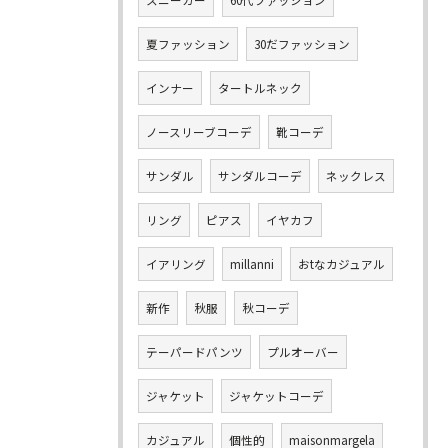
スニーカー
60代ファッション
夏ファッション
30だファッション
インナー
タートルネック
ノースリーブコーデ
靴コーデ
サンダル
サンダルコーデ
ネックレス
リング
ピアス
イヤカフ
イアリング
millanni
おtなカジュアル
新作
秋服
秋コーデ
テーパードパンツ
プルオーバー
ジャケット
ジャケットコーデ
カジュアル
個性的
maisonmargela