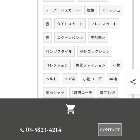
テーパードスカート
個性
マニッシュ
春
タイトスカート
フレアスカート
夏
コクーンパンツ
天然素材
パンツスタイル
秋冬コレクション
コレクション
春夏ファッション
小物
ベルト
メガネ
小物コーデ
半袖
半袖シャツ
1週間コーデ
着回し術
スカートスタイル
ノースリーブ
羽織
日焼け対策
夏服コーデ
リネンパンツ
03-5823-4214
CONTACT
薄地パンツ
ハーフパンツ