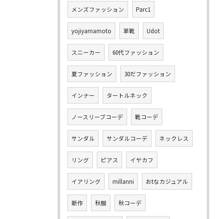
メンズファッション
Parc1
yojiyamamoto
革靴
Udot
スニーカー
60代ファッション
夏ファッション
30だファッション
インナー
タートルネック
ノースリーブコーデ
靴コーデ
サンダル
サンダルコーデ
ネックレス
リング
ピアス
イヤカフ
イアリング
millanni
おtなカジュアル
新作
秋服
秋コーデ