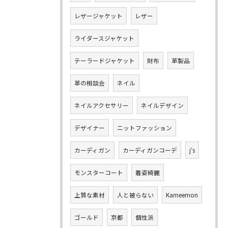
レザージャケット
レザー
ライダースジャケット
テーラードジャケット
財布
革製品
革の相談会
ネイル
ネイルアクセサリー
ネイルデザイン
デザイナー
ニットファッション
カーディガン
カーディガンコーデ
j‘s
モンスターコート
着姿綺麗
上質な素材
人と被らない
Kameemon
ゴールド
京都
個性派