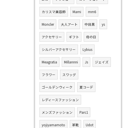
カリスマ美容師
Marni
mm6
Moncler
大人アート
中目黒
ys
アクセサリー
ギフト
母の日
シルバーアクセサリー
Lybius
Meagratia
Millannni
Js
ジェイズ
フラワー
スワッグ
ゴールデンウィーク
夏コーデ
レディースファッション
メンズファッション
Parc1
yojiyamamoto
革靴
Udot