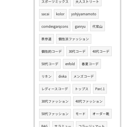
スポーツミックス
大人ストリート
sacai
kolor
yohjiyamamoto
comdesgarqcons
ganryu
代官山
表参道
個性派ファッション
個性的コーデ
30代コーデ
40代コーデ
50代コーデ
enfold
春夏コーデ
リネン
divka
メンズコーデ
レディースコーデ
トップス
Parć.1
30代ファッション
40代ファッション
50代ファッション
モード
オーダー靴
BAG
サラミュー
コラージュアート