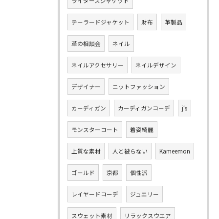
ライダースジャケット
テーラードジャケット
財布
革製品
革の相談会
ネイル
ネイルアクセサリー
ネイルデザイン
デザイナー
ニットファッション
カーディガン
カーディガンコーデ
j‘s
モンスターコート
着姿綺麗
上質な素材
人と被らない
Kameemon
ゴールド
京都
個性派
レイヤードコーデ
ジュエリー
スウェット素材
リラックスウエア