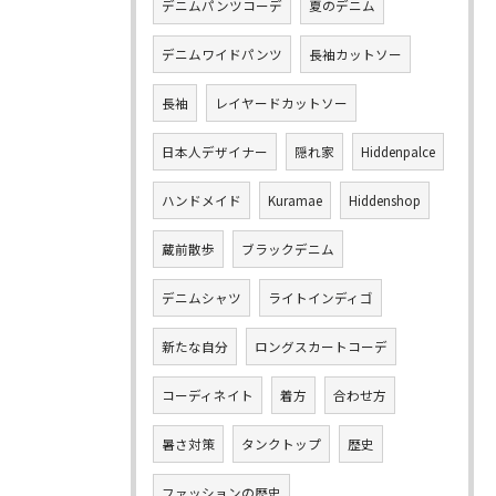
デニムパンツコーデ
夏のデニム
デニムワイドパンツ
長袖カットソー
長袖
レイヤードカットソー
日本人デザイナー
隠れ家
Hiddenpalce
ハンドメイド
Kuramae
Hiddenshop
蔵前散歩
ブラックデニム
デニムシャツ
ライトインディゴ
新たな自分
ロングスカートコーデ
コーディネイト
着方
合わせ方
暑さ対策
タンクトップ
歴史
ファッションの歴史