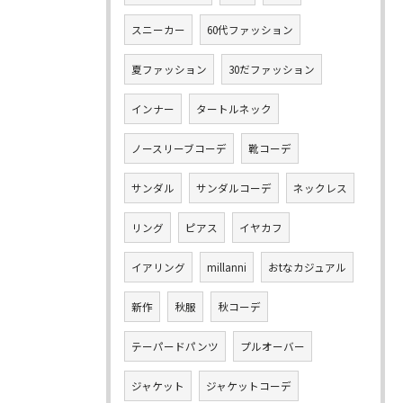
スニーカー
60代ファッション
夏ファッション
30だファッション
インナー
タートルネック
ノースリーブコーデ
靴コーデ
サンダル
サンダルコーデ
ネックレス
リング
ピアス
イヤカフ
イアリング
millanni
おtなカジュアル
新作
秋服
秋コーデ
テーパードパンツ
プルオーバー
ジャケット
ジャケットコーデ